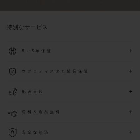
特別なサービス
+
5＋5年保証
2026年1月1日以降に購入された全ての時計には、5年間の国
+
ウブロティスタと延長保証
際保証が適用されます。
詳細を表示する
「ウブロティスタ」コミュニティに参加する
事で
、
2026
年
1
+
配送日数
月
1
日以降に購入された時計を対象に、保証を
さら
に5
年間延
長できます
(
条件あり
)
。また、メンバー限定のイベントにも
ご入金確認後、2～5営業日以内に配送予定です。在庫状況に
アクセス可能になります。
+
送料＆返品無料
より異なる場合がございます
詳細を表示する
送料は無料となり、返品も簡単な手続きのみで無料となりま
+
安全な決済
す