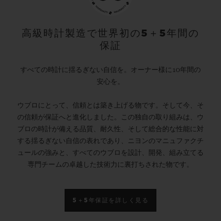
高級時計製造で世界初の5＋5年間の
保証
すべての時計に揺るぎない自信を。オーナー様に10年間の
安心を。
ウブロにとって、信頼とは築き上げる物です。そして今、そ
の信頼が保証へと進化しました。この独自の取り組みは、ウ
ブロの時計が備える品質、耐久性、そして総合的な性能に対
する揺るぎない自信の表れであり、ニヨンのマニュファクチ
ュールの強みと、すべてのウブロを設計、開発、組み立てる
専門チームの卓越した技術力に裏打ちされた物です。
5＋5年保証を詳しく見る