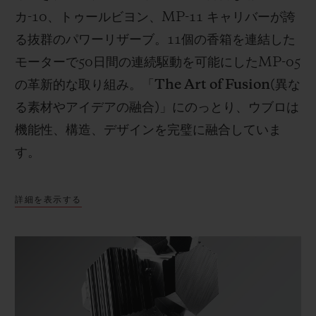
カ
-10
、トゥールビヨン、
MP-11
キャリバーが誇
る抜群のパワーリザーブ。
11
個の香箱を連結した
モーターで
50
日間の連続駆動を可能にした
MP-05
の革新的な取り組み。「
The Art of Fusion(
異な
る素材やアイデアの融合
)
」にのっとり、ウブロは
機能性、構造、デザインを完璧に融合していま
す。
詳細を表示する