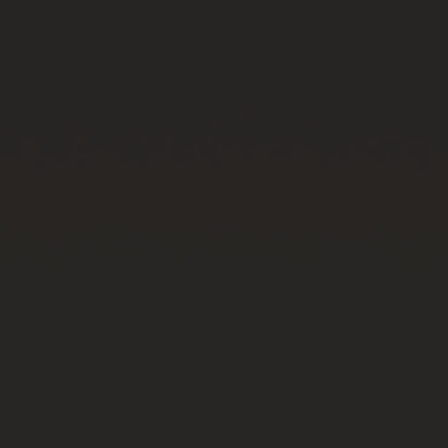
ビッグ・バン
ビッグ・バン
スピリット オブ ビ
バン
サマー マルチカラーセラ
ピーチセラミック
エッセンシャル 
ミック
オンライン限
特別なサービス
5＋5年保証
ウブロティスタと延長保証
配送日数
送料＆返品無料
安全な決済
ギフトポーチ