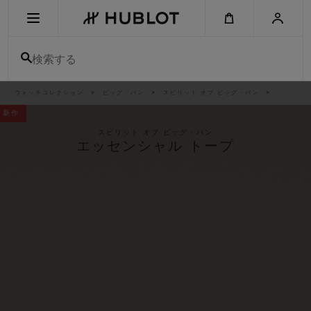
Skip
to
main
content
検索する
パ
ウォッチコレクション
ビッグ・バン
スピリット オブ ビッグ・バン
最近の検索
ン
く
新作
ず
リ
最近の検索はありません
ス
スピリット オブ ビッグ・バン
ト
エッセンシャル トープ
新作