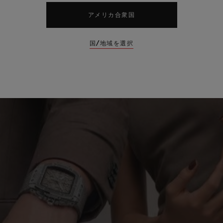
アメリカ合衆国
国/地域を選択