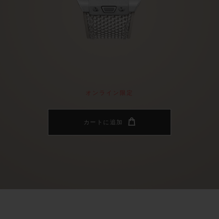
ビッグ・バン
スピリット オブ ビッグ・バン
ピーチセラミック
エッセンシャル トープ
リロ
オンライン限定
タと延長
配送日数
送料＆返品無料
安全な決済
オンライン限定
カートに追加
わせ
ブティック検