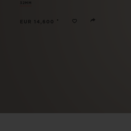
32MM
ビッグ・バン
サマー マルチカラーセラミ
ック
•
EUR 14,600
特別なサービス
5＋5年保証
ウブロティス
保証
お問い合