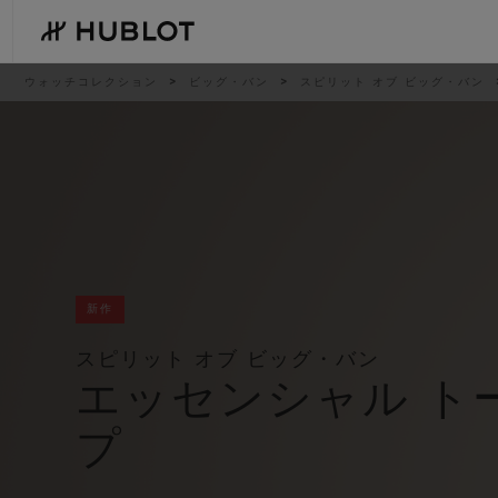
Skip
to
main
content
パ
ウォッチコレクション
ビッグ・バン
スピリット オブ ビッグ・バン
ン
く
ず
リ
ス
ト
最近の検索
新作
最近の検索はありません
新作
スピリット オブ ビッグ・バン
エッセンシャル ト
プ