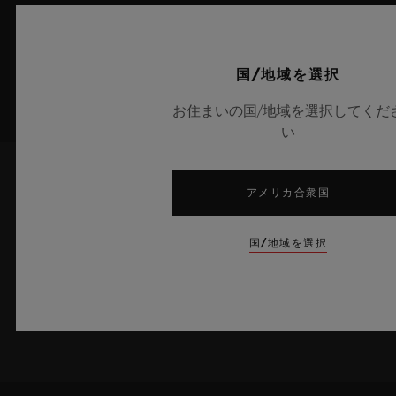
国/地域を選択
お住まいの国/地域を選択してくだ
い
アメリカ合衆国
最新情報をメールで受け取る
ウブロの最新ニュースをお届けします。
国/地域を選択
サインアップ