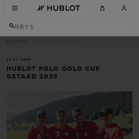
Skip
to
main
content
検索する
パ
OUR WORLD
ニュース＆イベント
..
最近の検索
ン
く
ず
リ
最近の検索はありません
ス
25 8月 2025
ト
HUBLOT POLO GOLD CUP
新作
GSTAAD 2025