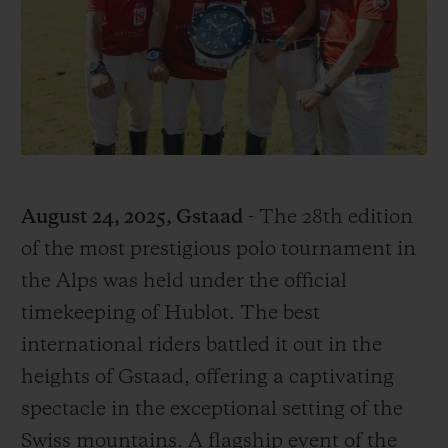
ビッグ・バン
ビッグ・バン
スピリット オブ ビ
バン
サマー マルチカラーセラ
ピーチセラミック
エッセンシャル 
ミック
オンライン限
特別なサービス
5＋5年保証
August 24, 2025, Gstaad
- The 28th edition
ウブロティスタと延長保証
of the most prestigious polo tournament in
the Alps was held under the official
配送日数
timekeeping of Hublot. The best
送料＆返品無料
international riders battled it out in the
heights of Gstaad, offering a captivating
安全な決済
spectacle in the exceptional setting of the
Swiss mountains. A flagship event of the
ギフトポーチ