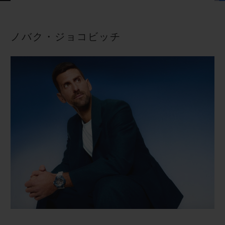
ビッグ・バン
ビッグ・バン
スピリット オブ ビ
バン
サマー マルチカラーセラ
ピーチセラミック
エッセンシャル 
ミック
オンライン限
ノバク・ジョコビッチ
特別なサービス
5＋5年保証
ウブロティスタと延長保証
配送日数
送料＆返品無料
安全な決済
ギフトポーチ