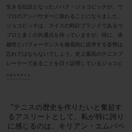
生きる伝説となったノバク・ジョコビッチが、ウ
ブロのアンバサダーに加わることになりました。
ジョコビッチは、スイスの時計ブランドであるウ
ブロと多くの共通点を持っていますが、特に、卓
お問い合わせ
越性とパフォーマンスを徹底的に追求する姿勢は
忘れてはならないでしょう。史上最高のテニスプ
レーヤーであることを日々証明しているジョコビ
ッチを迎え入れるウブロチームにとって、これは
詳細を表示する
大きな誇りとなります。“ノール ”とウブロは共に
プレーします！
ブティック検索
“テニスの歴史を作りたいと奮起す
るアスリートとして、私が特に誇り
に感じるのは、キリアン・エムバペ