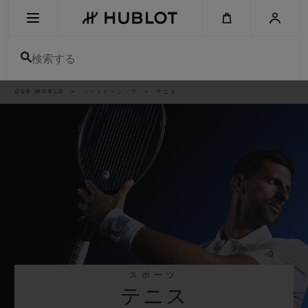
Skip
to
main
content
検索する
パ
OUR WORLD
パートナーシップ
テニス
最近の検索
ン
く
ず
リ
最近の検索はありません
ス
ト
新作
スポーツ
テニス