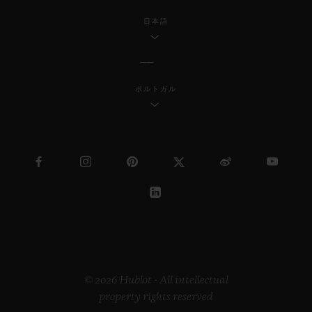
日本語
ポルトガル
© 2026 Hublot - All intellectual
property rights reserved