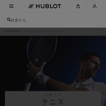
Skip
to
main
content
検索する
パ
OUR WORLD
パートナーシップ
テニス
最近の検索
ン
く
ず
リ
最近の検索はありません
ス
ト
新作
スポーツ
テニス