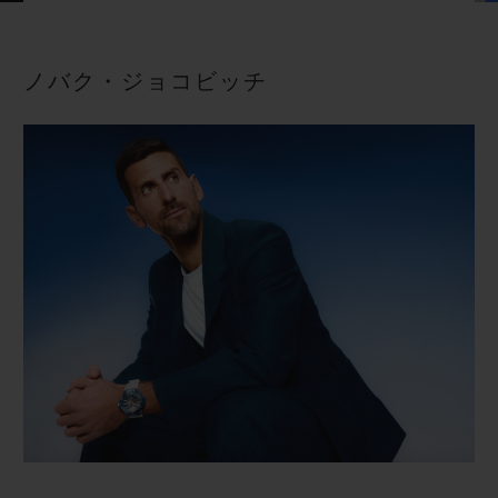
ビッグ・バン
ビッグ・バン
スピリット オブ ビ
バン
サマー マルチカラーセラ
ピーチセラミック
エッセンシャル 
ミック
オンライン限
ノバク・ジョコビッチ
特別なサービス
5＋5年保証
ウブロティスタと延長保証
配送日数
送料＆返品無料
安全な決済
ギフトポーチ