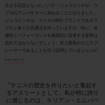
生きる伝説となったノバク・ジョコビッチが、ウ
ブロのアンバサダーに加わることになりました。
ジョコビッチは、スイスの時計ブランドであるウ
ブロと多くの共通点を持っていますが、特に、卓
お問い合わせ
越性とパフォーマンスを徹底的に追求する姿勢は
忘れてはならないでしょう。史上最高のテニスプ
レーヤーであることを日々証明しているジョコビ
ッチを迎え入れるウブロチームにとって、これは
詳細を表示する
大きな誇りとなります。“ノール ”とウブロは共に
プレーします！
ブティック検索
“テニスの歴史を作りたいと奮起す
るアスリートとして、私が特に誇り
に感じるのは、キリアン・エムバペ