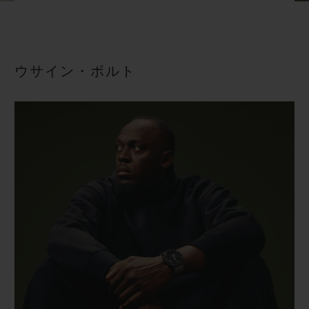
ビッグ・バン
ビッグ・バン
スピリット オブ ビ
バン
サマー マルチカラーセラ
ピーチセラミック
エッセンシャル 
ミック
オンライン限
ウサイン・ボルト
特別なサービス
5＋5年保証
ウブロティスタと延長保証
配送日数
送料＆返品無料
安全な決済
ギフトポーチ