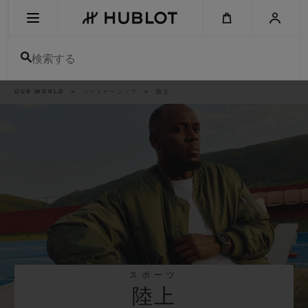
Skip
to
main
content
検索する
パ
OUR WORLD
パートナーシップ
陸上
最近の検索
ン
く
ず
リ
最近の検索はありません
ス
ト
新作
スポーツ
陸上