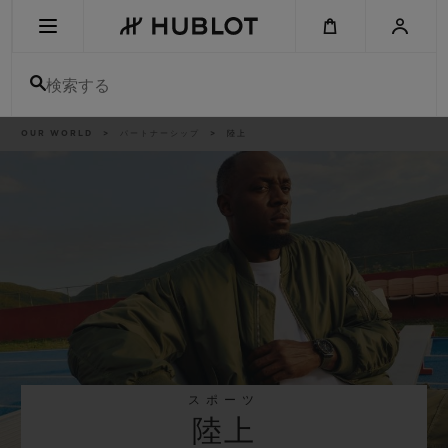
Skip
to
main
content
検索する
パ
OUR WORLD
パートナーシップ
陸上
最近の検索
ン
く
ず
リ
最近の検索はありません
ス
ト
新作
スポーツ
陸上