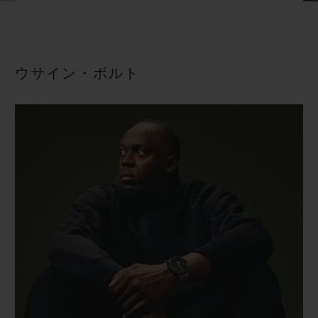
ビッグ・バン
ビッグ・バン
スピリット オブ ビ
バン
サマー マルチカラーセラ
ピーチセラミック
エッセンシャル 
ミック
オンライン限
ウサイン・ボルト
特別なサービス
5＋5年保証
ウブロティスタと延長保証
配送日数
送料＆返品無料
安全な決済
ギフトポーチ