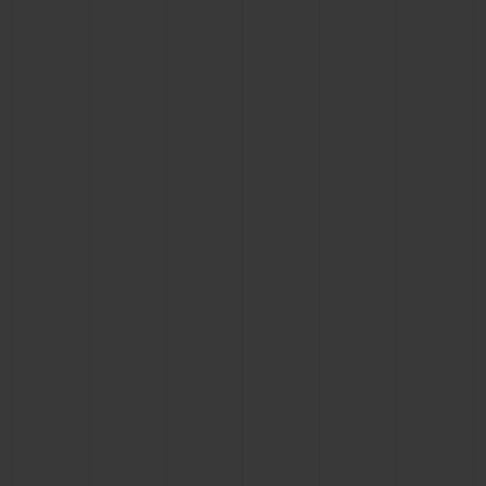
ビッグ・バン
ビッグ・バン
スピリット オブ ビ
バン
サマー マルチカラーセラ
ピーチセラミック
エッセンシャル 
ミック
オンライン限
特別なサービス
5＋5年保証
ウブロティスタと延長保証
配送日数
送料＆返品無料
安全な決済
ギフトポーチ