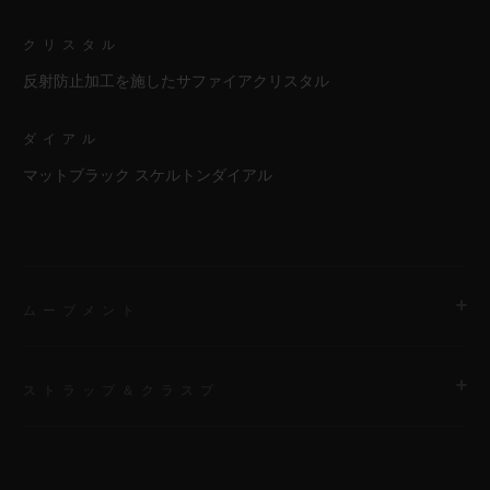
クリスタル
反射防止加工を施したサファイアクリスタル
ダイアル
マットブラック スケルトンダイアル
ムーブメント
ストラップ＆クラスプ
ムーブメント
HUB1280 ウニコ マニュファクチュール 自動巻きクロノグラフ
コラムホイール式フライバック ムーブメント