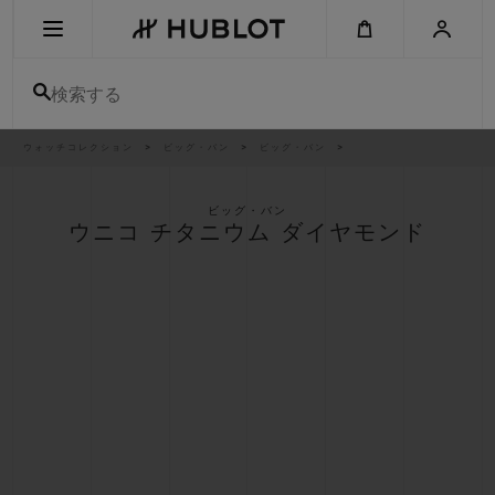
Skip
to
main
content
検索する
パ
ウォッチコレクション
ビッグ・バン
ビッグ・バン
最近の検索
ン
く
ず
リ
最近の検索はありません
ス
ビッグ・バン
ト
ウニコ チタニウム ダイヤモンド
新作