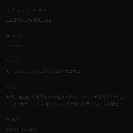
リファレンス番号
441.NX.1171.RX.1104
サイズ
42 mm
ケース
サテン＆ポリッシュ仕上げのチタニウム
ベゼル
サテン仕上げ＆ポリッシュ仕上げチタニウム 126個のダイヤモン
ド（1.1カラット）をセッティング 6個のH型チタニウム製ビス
防水性
10気圧（100m）