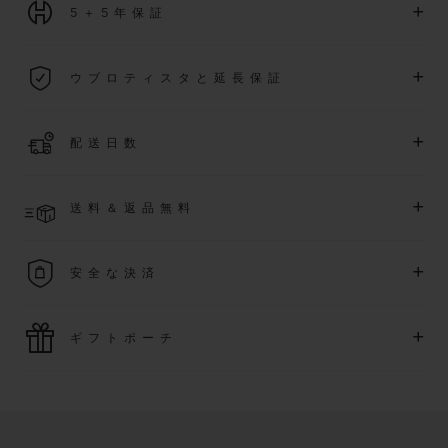
+
5＋5年保証
2026年1月1日以降に購入された全ての時計には、5年間の国
+
ウブロティスタと延長保証
際保証が適用されます。
詳細を表示する
「ウブロティスタ」コミュニティに参加する
事で
、
2026
年
1
+
配送日数
月
1
日以降に購入された時計を対象に、保証を
さら
に5
年間延
長できます
(
条件あり
)
。また、メンバー限定のイベントにも
ご入金確認後、2～6営業日以内に配送予定です。在庫状況に
アクセス可能になります。
+
送料＆返品無料
より異なる場合がございます
詳細を表示する
送料は無料となり、返品も簡単な手続きのみで無料となりま
+
安全な決済
す
最新の決済技術をご利用ください。オンラインでのすべての
+
ギフトポーチ
ご購入は迅速で安全に処理され、お客様の個人情報は確実に
保護されます。
ウブロの無料ギフトポーチでお買い物をより特別なものにし
てみませんか？