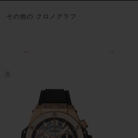
ストラップ
ブラックストラクチャードラバー（ライン入り）ストラップ
パワーリザーブ
その他の クロノグラフ
約72時間
クラスプ
チタニウム