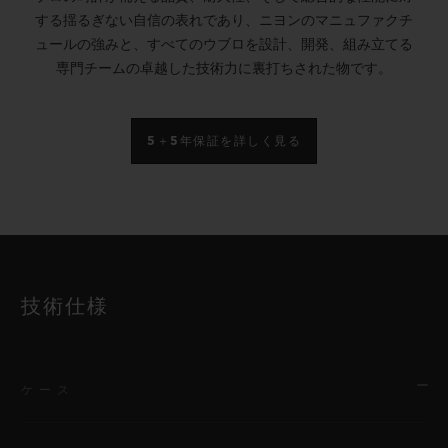
する揺るぎない自信の表れであり、ニヨンのマニュファクチ
ュールの強みと、すべてのウブロを設計、開発、組み立てる
専門チームの卓越した技術力に裏打ちされた物です。
5＋5年保証を詳しく見る
技術仕様
ケース