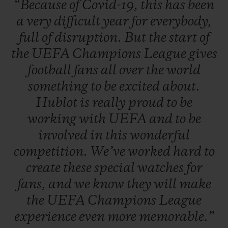
“Because
of
Covid-19,
this
has
been
a
very
difficult
year
for
everybody,
full
of
disruption.
But
the
start
of
the
UEFA
Champions
League
gives
football
fans
all
over
the
world
something
to
be
excited
about.
Hublot
is
really
proud
to
be
working
with
UEFA
and
to
be
involved
in
this
wonderful
competition.
We’ve
worked
hard
to
create
these
special
watches
for
fans,
and
we
know
they
will
make
the
UEFA
Champions
League
experience
even
more
memorable.”