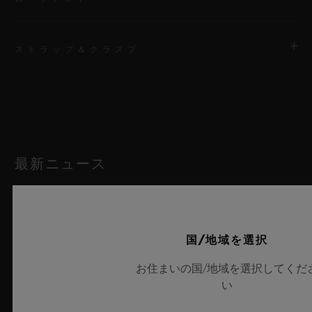
ストラップ＆クラスプ
ムーブメント
Qualcomm® Snapdragon Wear™ 3100
ストラップ
パワーリザーブ
ブラックとブルーのストラクチャードラバー（ライン入り）スト
1日
ラップ
最新ニュース
クラスプ
ブラックセラミック＆チタニウム（ブラックコーティング）
国/地域を選択
お住まいの国/地域を選択してくだ
い