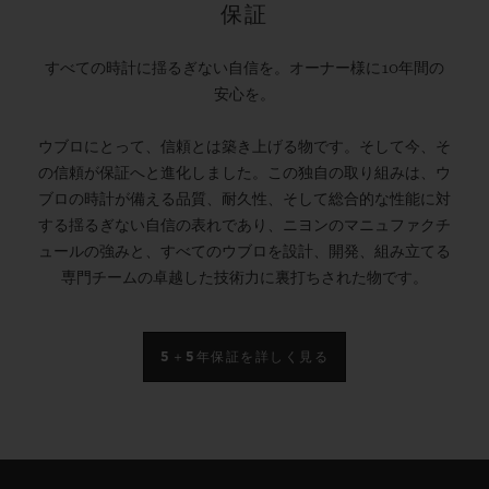
保証
brand to get involved in football, and the
first Swiss watch brand
to create a luxury
すべての時計に揺るぎない自信を。オーナー様に10年間の
connected football watch for the 2018 FIFA
安心を。
Football World Cup
TM
in Russia. Since it
ウブロにとって、信頼とは築き上げる物です。そして今、そ
entered football in 2006, Hublot has timed
の信頼が保証へと進化しました。この独自の取り組みは、ウ
dozens of domestic, European and
ブロの時計が備える品質、耐久性、そして総合的な性能に対
international football competitions. This
する揺るぎない自信の表れであり、ニヨンのマニュファクチ
ュールの強みと、すべてのウブロを設計、開発、組み立てる
season, Hublot is also the Premier League’s
専門チームの卓越した技術力に裏打ちされた物です。
Official Timekeeper for th
e first time, and
next year it will time the UEFA European
5＋5年保証を詳しく見る
Championships, which have been
rescheduled because of the pandemic, but
will still be known as UEFA EURO
2020
TM
.