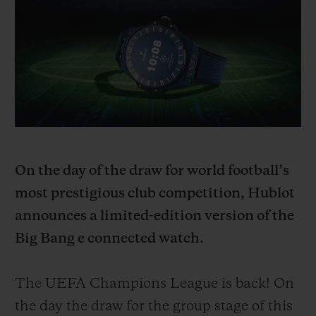
ビッグ・バン
ビッグ・バン
スピリット オブ ビ
バン
サマー マルチカラーセラ
ピーチセラミック
エッセンシャル 
ミック
オンライン限
特別なサービス
5＋5年保証
ウブロティスタと延長保証
On the day of the draw for world football’s
most prestigious club competition, Hublot
配送日数
announces a limited-edition version of the
Big Bang e connected watch.
送料＆返品無料
安全な決済
The UEFA Champions League is back! On
the day the draw for the group stage of this
ギフトポーチ