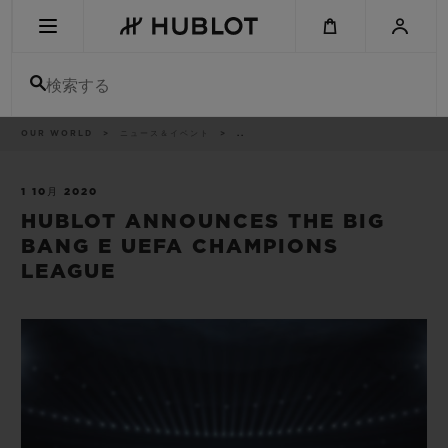
Skip
to
main
content
検索する
パ
OUR WORLD
ニュース＆イベント
..
最近の検索
ン
く
ず
リ
最近の検索はありません
ス
1 10月 2020
ト
HUBLOT ANNOUNCES THE BIG
新作
BANG E UEFA CHAMPIONS
LEAGUE