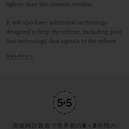
lighter than the ceramic version.
It will also have additional technology
designed to help the referee, including goal-
line technology that signals to the referee
when the whole of the ball has crossed the
詳細を表示する
whole of the line. This means that even in a
crowded penalty area there is no doubt
about whether a goal has been scored or
not.
Hublot is the number one luxury company
in world football. The company was the
first Swiss watch brand and first luxury
高級時計製造で世界初の5＋5年間の