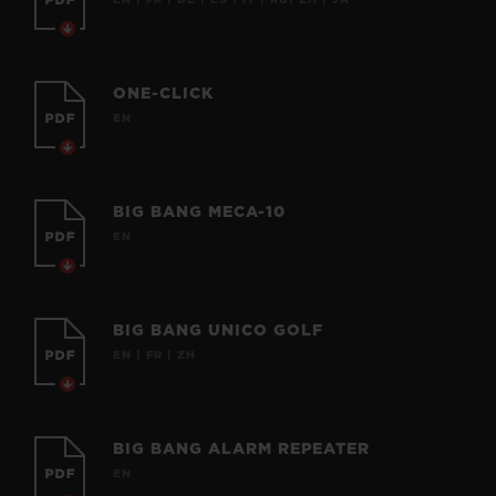
EN | FR | DE | ES | IT | RU| ZH | JA
ONE-CLICK
EN
BIG BANG MECA-10
EN
BIG BANG UNICO GOLF
EN | FR | ZH
BIG BANG ALARM REPEATER
EN