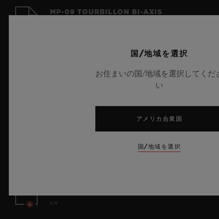
MP-09 TOURBILLON BI-AXIS
EN | FR | ZH
国/地域を選択
BATTERY WARNING - REESE'S LAW
お住まいの国/地域を選択してくだ
(US)
い
EN
MP-15 TAKASHI MURAKAMI
アメリカ合衆国
TOURBILLON SAPPHIRE INSTRUCTION
MANUAL
国/地域を選択
EN
MP-10 TOURBILLON WEIGHT ENERGY
SYSTEM INSTRUCTION MANUAL
EN