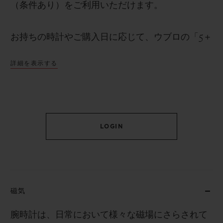
（条件あり）をご利用いただけます。
お持ちの時計やご購入日に応じて、ウブロの「5＋
5年間保証プログラム」により追加の保証期間が適
詳細を表示する
用され、最大10年間の保証（条件あり）をご利用
いただける場合があります。
「ウブロティスタ」に加入し、時計を登録する事
LOGIN
によって得られる物は、長期保証だけではありま
せん。オーナーコミュニティ限定の専用サービス
や特別な催し、ユニークなイベント等、ウブロの
世界をより深く体験できる機会が広がります。ウ
磁気
ブロを所有するという事は、単に時を刻む事では
なく、その世界の一員となる事を意味します。
腕時計は、日常において様々な磁場にさらされて