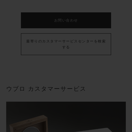
ビッグ・バン
ビッグ・バン
スピリット オブ ビ
バン
サマー マルチカラーセラ
ピーチセラミック
エッセンシャル 
ミック
オンライン限
お問い合わせ
特別なサービス
最寄りのカスタマーサービスセンターを検索
する
5＋5年保証
ウブロティスタと延長保証
配送日数
ウブロ カスタマーサービス
送料＆返品無料
安全な決済
ギフトポーチ