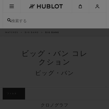
Skip
to
main
content
検索する
パ
WATCHES
BIG BANG
BIG BANG
最近の検索
ン
く
ず
リ
最近の検索はありません
ス
ト
ビッグ・バン コレ
新作
クション
ビッグ・バン
フィルタ
クロノグラフ