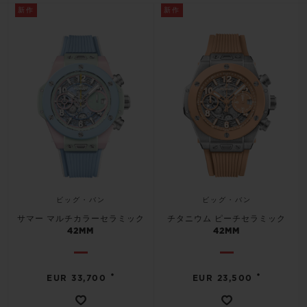
ビッグ・バン
ビッグ・バン
スピリット オブ ビ
新作
新作
バン
サマー マルチカラーセラ
ピーチセラミック
エッセンシャル 
ミック
オンライン限
特別なサービス
5＋5年保証
ウブロティスタと延長保証
配送日数
ビッグ・バン
ビッグ・バン
サマー マルチカラーセラミック
チタニウム ピーチセラミック
送料＆返品無料
42MM
42MM
安全な決済
•
•
EUR 33,700
EUR 23,500
ギフトポーチ