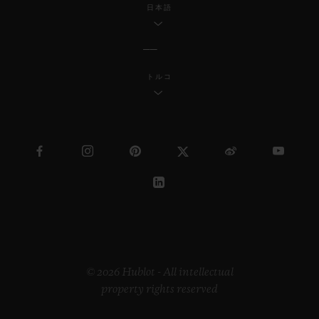
日本語
トルコ
© 2026 Hublot - All intellectual
property rights reserved