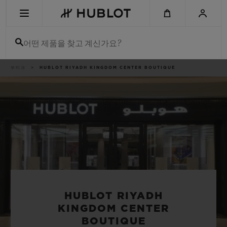
Skip
to
main
content
어떤 제품을 찾고 계신가요?
이
부티크
HUBLOT RIYADH KINGDOM CENTER BOUTIQUE
최근 검색
동
경
로
최근 검색이 없습니다
신제품
HUBLOT RIYADH
KINGDOM CENTER
BOUTIQUE