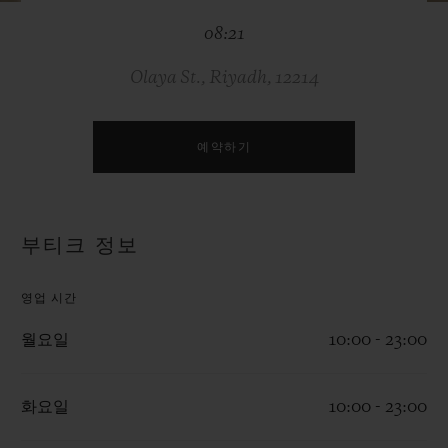
빅뱅
빅뱅
스피릿 오브 빅
08:21
썸머 멀티 컬러 세라믹
피치 세라믹
에센셜 토프
온라인 익스클
Olaya St., Riyadh, 12214
익스클루시브 서비스
예약하기
5+5 워런티
휴블로티스타 및 연장 보증
부티크 정보
예상 배송일
영업 시간
무료 배송 & 반품
월요일
10:00 - 23:00
안전한 결제
화요일
10:00 - 23:00
기프트 파우치