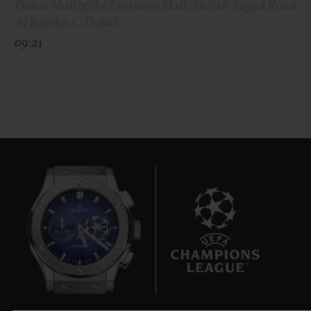
Dubai Mall of the Emirates Mall, Sheikh Zayed Road
Al Barsha 1 , Dubai
09:21
7