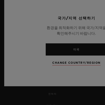
UEFA 챔피언스 리그 공식 타임키퍼
국가/지역 선택하기
환경을 최적화하기 위해 국가/지역
확인해주시기 바랍니다.
뉴스레터
서비스
미국
예약하기
CHANGE COUNTRY/REGION
주문 조회
주문을 반품하다
연락처