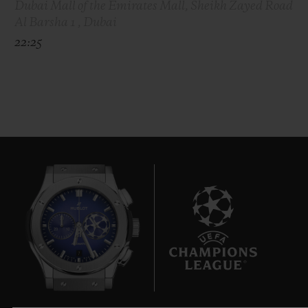
Dubai Mall of the Emirates Mall, Sheikh Zayed Road
Al Barsha 1 , Dubai
22:25
7