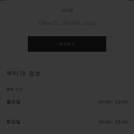
빅뱅
빅뱅
스피릿 오브 빅
21:25
썸머 멀티 컬러 세라믹
피치 세라믹
에센셜 토프
온라인 익스클
Olaya St., Riyadh, 12214
익스클루시브 서비스
예약하기
5+5 워런티
휴블로티스타 및 연장 보증
부티크 정보
예상 배송일
영업 시간
무료 배송 & 반품
월요일
10:00 - 23:00
안전한 결제
화요일
10:00 - 23:00
기프트 파우치