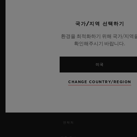
UEFA 챔피언스 리그 공식 타임키퍼
국가/지역 선택하기
환경을 최적화하기 위해 국가/지역
확인해주시기 바랍니다.
뉴스레터
서비스
미국
예약하기
CHANGE COUNTRY/REGION
주문 조회
주문을 반품하다
연락처