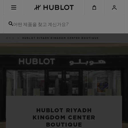
Skip
to
main
content
어떤 제품을 찾고 계신가요?
이
부티크
HUBLOT RIYADH KINGDOM CENTER BOUTIQUE
최근 검색
동
경
로
최근 검색이 없습니다
신제품
HUBLOT RIYADH
KINGDOM CENTER
BOUTIQUE