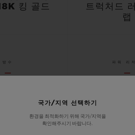
18K 킹 골드
트럭처드 
랩
방수
파워 리
M/10ATM
72 HO
국가/지역 선택하기
환경을 최적화하기 위해 국가/지역을
모든 사양 확인하기
확인해주시기 바랍니다.