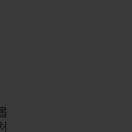
빅뱅
드 올 블랙
프트 파우치
롭
처