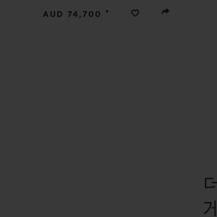
빅뱅
•
썸머 멀티 컬러 세라믹
AUD 74,700
익스클루시브 서비스
5+5 워런티
휴블로티스타 및
보증
연락처