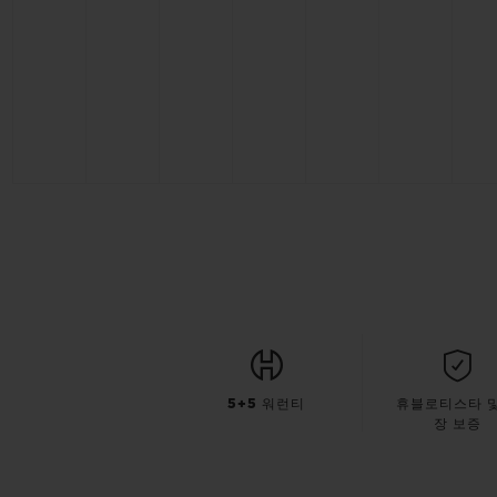
5+5 워런티
휴블로티스타 및
장 보증