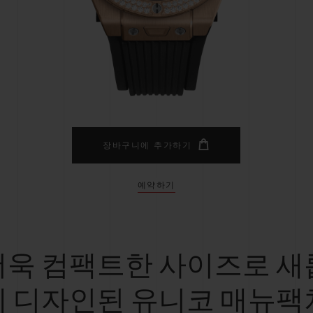
빅뱅
스피릿 오브 빅뱅
피치 세라믹
에센셜 토프
리로디
온라인 익스클루시브
 연장
예상 배송일
무료 배송 & 반품
안전한 결제
기
장바구니에 추가하기
예약하기
부티크 검색
더욱 컴팩트한 사이즈로 새
게 디자인된 유니코 매뉴팩