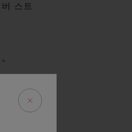
러버 스트
저브
URS