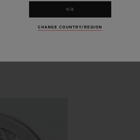
미국
CHANGE COUNTRY/REGION
리