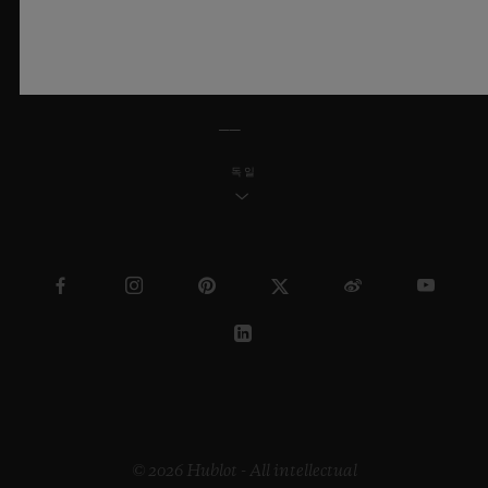
한국어
독일
© 2026 Hublot - All intellectual