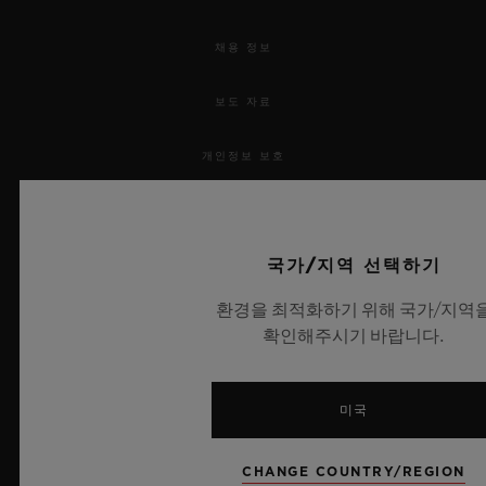
채용 정보
보도 자료
개인정보 보호
법적 고지 및 이용 약관
국가/지역 선택하기
웹사이트 이용 약관
환경을 최적화하기 위해 국가/지역
윤리적 약속
확인해주시기 바랍니다.
접근성
미국
MSA 투명성 법률
CHANGE COUNTRY/REGION
사이트맵