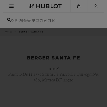
Skip
to
main
content
어떤 제품을 찾고 계신가요?
이
부티크
BERGER SANTA FE
최근 검색
동
경
로
최근 검색이 없습니다
신제품
BERGER SANTA FE
01:28
Palacio De Hierro Santa Fe Vasco De Quiroga No.
380, Mexico DF, 11520