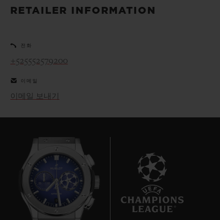
빅뱅
빅뱅
스피릿 오브 빅
RETAILER INFORMATION
썸머 멀티 컬러 세라믹
피치 세라믹
에센셜 토프
온라인 익스클
전화
익스클루시브 서비스
+525552579200
이메일
5+5 워런티
이메일 보내기
휴블로티스타 및 연장 보증
예상 배송일
무료 배송 & 반품
안전한 결제
9
기프트 파우치