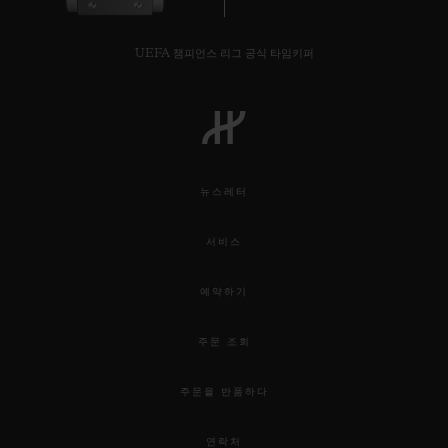
UEFA 챔피언스 리그 공식 타임키퍼
연락처
뉴스레터
서비스
예약하기
부티크 검색
주문 조회
주문을 반품하다
연락처