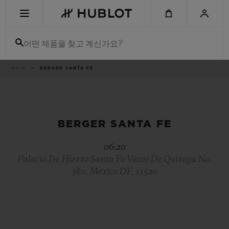
Skip
to
main
content
어떤 제품을 찾고 계신가요?
이
부티크
BERGER SANTA FE
최근 검색
동
경
로
최근 검색이 없습니다
신제품
BERGER SANTA FE
06:20
Palacio De Hierro Santa Fe Vasco De Quiroga No.
380, Mexico DF, 11520