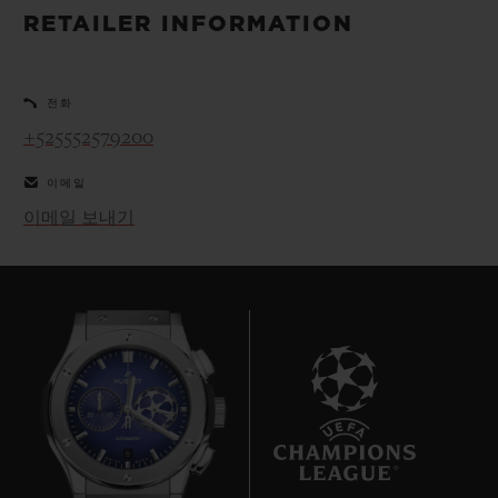
빅뱅
빅뱅
스피릿 오브 빅
RETAILER INFORMATION
썸머 멀티 컬러 세라믹
피치 세라믹
에센셜 토프
온라인 익스클
전화
익스클루시브 서비스
+525552579200
이메일
5+5 워런티
이메일 보내기
휴블로티스타 및 연장 보증
예상 배송일
무료 배송 & 반품
안전한 결제
8
기프트 파우치