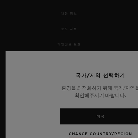
채용 정보
보도 자료
개인정보 보호
법적 고지 및 이용 약관
국가/지역 선택하기
웹사이트 이용 약관
환경을 최적화하기 위해 국가/지역
윤리적 약속
확인해주시기 바랍니다.
접근성
미국
MSA 투명성 법률
CHANGE COUNTRY/REGION
사이트맵