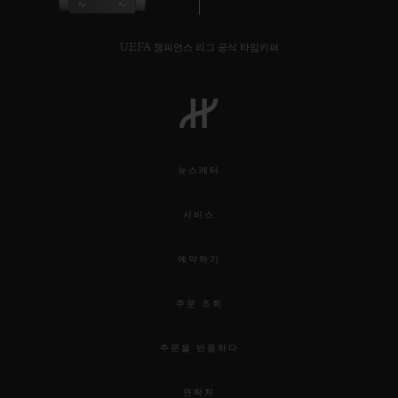
UEFA 챔피언스 리그 공식 타임키퍼
연락처
뉴스레터
서비스
예약하기
부티크 검색
주문 조회
주문을 반품하다
연락처