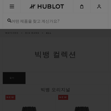
Skip
to
main
content
어떤 제품을 찾고 계신가요?
이
WATCHES
BIG BANG
ALL
최근 검색
동
경
로
최근 검색이 없습니다
빅뱅 컬렉션
신제품
필터
빅뱅 오리지널
NEW
NEW