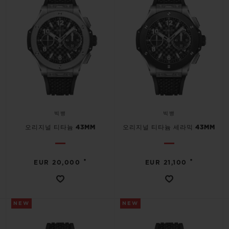
빅뱅
빅뱅
스피릿 오브 빅
썸머 멀티 컬러 세라믹
피치 세라믹
에센셜 토프
온라인 익스클
익스클루시브 서비스
5+5 워런티
휴블로티스타 및 연장 보증
빅뱅
빅뱅
오리지널 티타늄 43MM
오리지널 티타늄 세라믹 43MM
예상 배송일
•
•
EUR 20,000
EUR 21,100
무료 배송 & 반품
안전한 결제
NEW
NEW
기프트 파우치