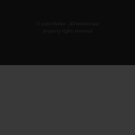
© 2026 Hublot - All intellectual
property rights reserved