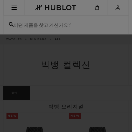
Skip
to
main
content
어떤 제품을 찾고 계신가요?
이
WATCHES
BIG BANG
ALL
최근 검색
동
경
로
최근 검색이 없습니다
빅뱅 컬렉션
신제품
필터
빅뱅 오리지널
NEW
NEW