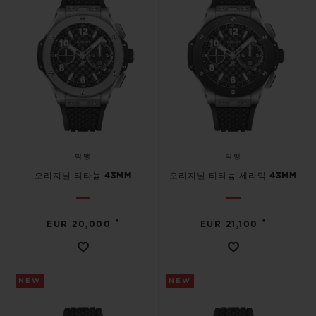
빅뱅
빅뱅
스피릿 오브 빅
썸머 멀티 컬러 세라믹
피치 세라믹
에센셜 토프
온라인 익스클
익스클루시브 서비스
5+5 워런티
휴블로티스타 및 연장 보증
빅뱅
빅뱅
오리지널 티타늄 43MM
오리지널 티타늄 세라믹 43MM
예상 배송일
•
•
EUR 20,000
EUR 21,100
무료 배송 & 반품
안전한 결제
NEW
NEW
기프트 파우치