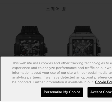
스퀘어 뱅
This website uses cookies and other tracking technologies to 
experience and to analyze performance and traffic on our web
information about your use of our site with our social media, 
analytics partners. If we have detected an opt-out preference s
be honored. Further information is available in our
Cookie Pol
스퀘어 뱅
스퀘어 뱅
Personalise My Choice
Accept Cook
투르비용 4 데이 파워 리저브 3D
유니코 티타늄 42MM
카본 42MM