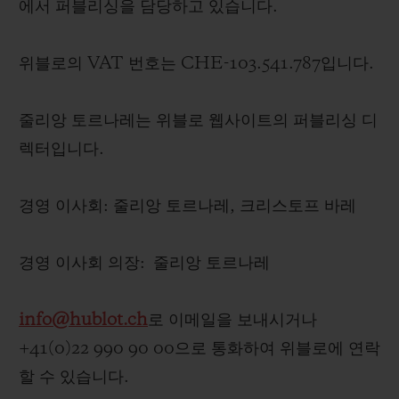
에서 퍼블리싱을 담당하고 있습니다.
빅뱅
빅뱅
스피릿 오브 빅
썸머 멀티 컬러 세라믹
피치 세라믹
에센셜 토프
온라인 익스클
위블로의 VAT 번호는 CHE-103.541.787입니다.
익스클루시브 서비스
줄리앙 토르나레는 위블로 웹사이트의 퍼블리싱 디
렉터입니다.
5+5 워런티
휴블로티스타 및 연장 보증
경영 이사회: 줄리앙 토르나레, 크리스토프 바레
예상 배송일
경영 이사회 의장: 줄리앙 토르나레
무료 배송 & 반품
info@hublot.ch
로 이메일을 보내시거나
안전한 결제
+41(0)22 990 90 00으로 통화하여 위블로에 연락
할 수 있습니다.
기프트 파우치