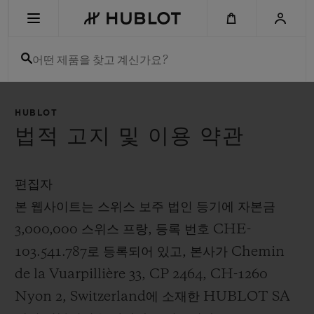
Skip
to
main
content
어떤 제품을 찾고 계신가요?
최근 검색
HUBLOT
최근 검색이 없습니다
법적 고지 및 이용 약관
신제품
편집자
본 웹사이트는 스위스 보주 법인 등기에 자본금
3,000,000 스위스 프랑, 등록 번호 CHE-
103.541.787로 등록되어 있고, 본사가 Chemin
de la Vuarpillière 33, CP 2464, CH-1260
Nyon 2, Switzerland에 소재한 HUBLOT SA