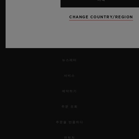
CHANGE COUNTRY/REGION
UEFA 챔피언스 리그 공식 타임키퍼
뉴스레터
서비스
예약하기
주문 조회
주문을 반품하다
연락처