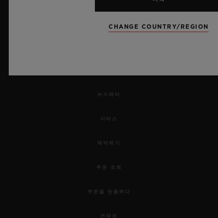
CHANGE COUNTRY/REGION
UEFA 챔피언스 리그 공식 타임키퍼
뉴스레터
서비스
예약하기
주문 조회
주문을 반품하다
연락처