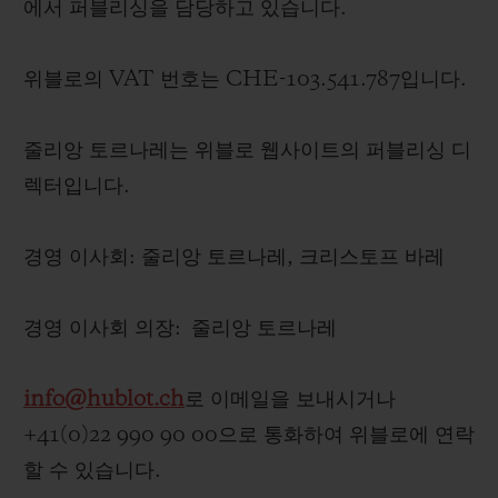
에서 퍼블리싱을 담당하고 있습니다.
빅뱅
빅뱅
스피릿 오브 빅
썸머 멀티 컬러 세라믹
피치 세라믹
에센셜 토프
온라인 익스클
위블로의 VAT 번호는 CHE-103.541.787입니다.
익스클루시브 서비스
줄리앙 토르나레는 위블로 웹사이트의 퍼블리싱 디
렉터입니다.
5+5 워런티
휴블로티스타 및 연장 보증
경영 이사회: 줄리앙 토르나레, 크리스토프 바레
예상 배송일
경영 이사회 의장: 줄리앙 토르나레
무료 배송 & 반품
info@hublot.ch
로 이메일을 보내시거나
안전한 결제
+41(0)22 990 90 00으로 통화하여 위블로에 연락
할 수 있습니다.
기프트 파우치