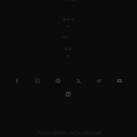
한국어
태국
© 2026 Hublot - All intellectual