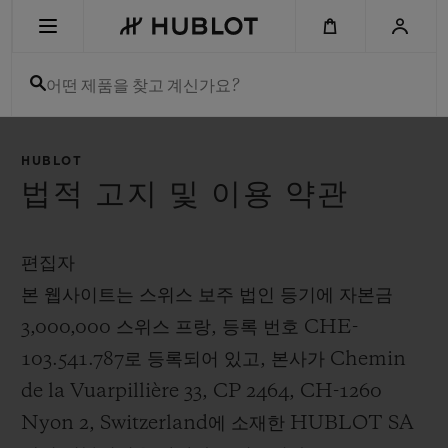
Skip
to
main
content
어떤 제품을 찾고 계신가요?
최근 검색
HUBLOT
최근 검색이 없습니다
법적 고지 및 이용 약관
신제품
편집자
본 웹사이트는 스위스 보주 법인 등기에 자본금
3,000,000 스위스 프랑, 등록 번호 CHE-
103.541.787로 등록되어 있고, 본사가 Chemin
de la Vuarpillière 33, CP 2464, CH-1260
Nyon 2, Switzerland에 소재한 HUBLOT SA