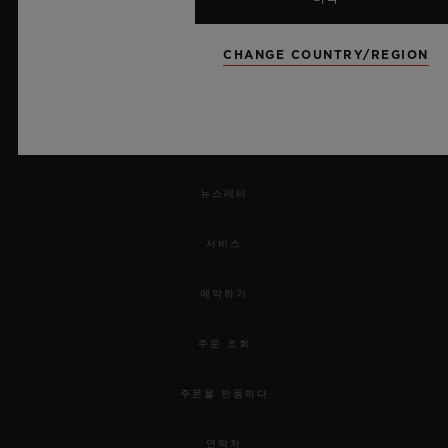
CHANGE COUNTRY/REGION
UEFA 챔피언스 리그 공식 타임키퍼
뉴스레터
서비스
예약하기
주문 조회
주문을 반품하다
연락처