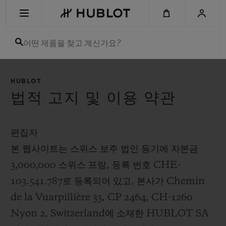
Skip
to
main
content
어떤 제품을 찾고 계신가요?
최근 검색
HUBLOT
최근 검색이 없습니다
법적 고지 및 이용 약관
신제품
편집자
본 웹사이트는 스위스 보주 법인 등기에 자본금
3,000,000 스위스 프랑, 등록 번호 CHE-
103.541.787로 등록되어 있고, 본사가 Chemin
de la Vuarpillière 33, CP 2464, CH-1260
Nyon 2, Switzerland에 소재한 HUBLOT SA