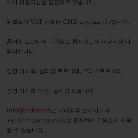
에서 퍼블리싱을 담당하고 있습니다.
빅뱅
빅뱅
스피릿 오브 빅
썸머 멀티 컬러 세라믹
피치 세라믹
에센셜 토프
온라인 익스클
위블로의 VAT 번호는 CHE-103.541.787입니다.
익스클루시브 서비스
줄리앙 토르나레는 위블로 웹사이트의 퍼블리싱 디
렉터입니다.
5+5 워런티
휴블로티스타 및 연장 보증
경영 이사회: 줄리앙 토르나레, 크리스토프 바레
예상 배송일
경영 이사회 의장: 줄리앙 토르나레
무료 배송 & 반품
info@hublot.ch
로 이메일을 보내시거나
안전한 결제
+41(0)22 990 90 00으로 통화하여 위블로에 연락
할 수 있습니다.
기프트 파우치