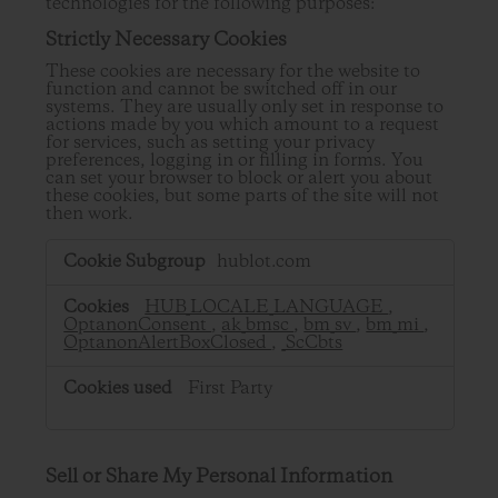
technologies for the following purposes:
Strictly Necessary Cookies
These cookies are necessary for the website to
function and cannot be switched off in our
systems. They are usually only set in response to
actions made by you which amount to a request
for services, such as setting your privacy
preferences, logging in or filling in forms. You
can set your browser to block or alert you about
these cookies, but some parts of the site will not
then work.
Strictly
hublot.com
Necessary
Cookies
HUB_LOCALE_LANGUAGE
,
OptanonConsent
,
ak_bmsc
,
bm_sv
,
bm_mi
,
OptanonAlertBoxClosed
,
_ScCbts
First Party
Sell or Share My Personal Information