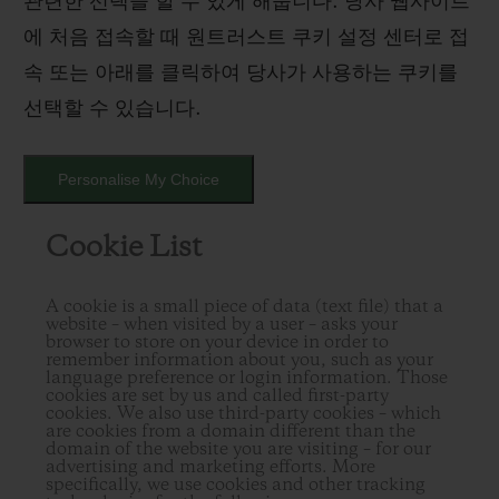
관련한 선택을 할 수 있게 해줍니다. 당사 웹사이트
에 처음 접속할 때 원트러스트 쿠키 설정 센터로 접
속 또는 아래를 클릭하여 당사가 사용하는 쿠키를
선택할 수 있습니다.
Personalise My Choice
Cookie List
A cookie is a small piece of data (text file) that a
website – when visited by a user – asks your
browser to store on your device in order to
remember information about you, such as your
language preference or login information. Those
cookies are set by us and called first-party
cookies. We also use third-party cookies – which
are cookies from a domain different than the
domain of the website you are visiting – for our
advertising and marketing efforts. More
specifically, we use cookies and other tracking