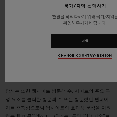
국가/지역 선택하기
를 인식하고 귀하의 방문에 대한 정보(예: 설정 언
어, 글꼴 크기 및 기타 설정)를 기억할 수 있습니다.
환경을 최적화하기 위해 국가/지역
확인해주시기 바랍니다.
대부분의 웹 브라우저는 쿠키를 허용하도록 설정되
어 있습니다. 그렇지만 4.3 조항에서 언급되어 있는
것처럼 귀하는 귀하의 브라우저에서 모든 쿠키를
미국
허용하지 않거나 쿠키가 전송될 때 표시되도록 재
CHANGE COUNTRY/REGION
설정 할 수 있습니다. 그러나 쿠키를 허용하지 않을
경우 웹사이트의 일부가 제대로 작동하지 않을 수
있음에 유의하십시오.
당사는 또한 웹사이트 방문객 수, 사이트의 주요 구
성 요소를 클릭한 방문객 수 또는 방문했던 웹페이
지를 측정함으로써 웹사이트의 효과성 분석을 지원
하는 웹 비콘(“액션 태그” 또는 “투명 GIF 기술”로