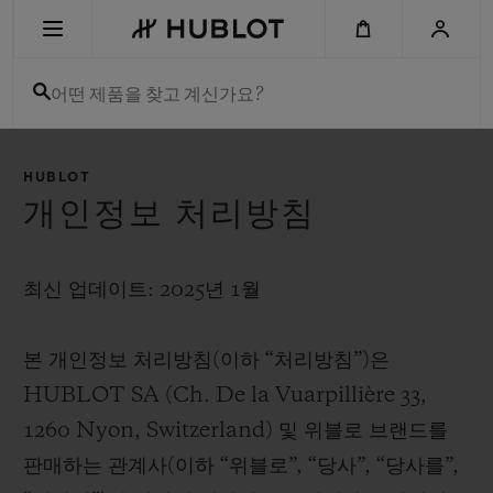
Skip
to
main
content
어떤 제품을 찾고 계신가요?
최근 검색
HUBLOT
최근 검색이 없습니다
개인정보 처리방침
신제품
최신 업데이트: 2025년 1월
본 개인정보 처리방침(이하 “처리방침”)은
HUBLOT SA (Ch. De la Vuarpillière 33,
1260 Nyon, Switzerland) 및 위블로 브랜드를
판매하는 관계사(이하 “위블로”, “당사”, “당사를”,