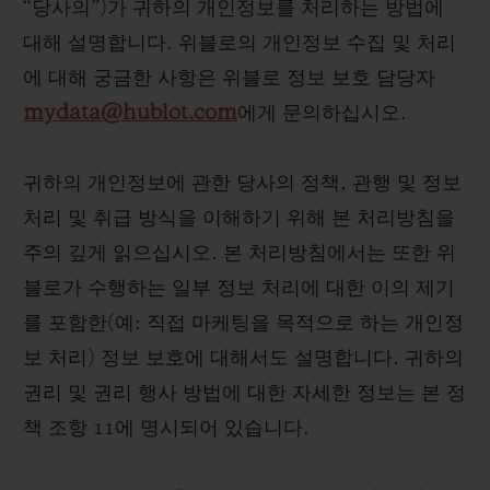
“당사의”)가 귀하의 개인정보를 처리하는 방법에
빅뱅
빅뱅
스피릿 오브 빅
썸머 멀티 컬러 세라믹
피치 세라믹
에센셜 토프
대해 설명합니다. 위블로의 개인정보 수집 및 처리
온라인 익스클
에 대해 궁금한 사항은 위블로 정보 보호 담당자
mydata@hublot.com
에게 문의하십시오.
익스클루시브 서비스
귀하의 개인정보에 관한 당사의 정책, 관행 및 정보
5+5 워런티
처리 및 취급 방식을 이해하기 위해 본 처리방침을
휴블로티스타 및 연장 보증
주의 깊게 읽으십시오. 본 처리방침에서는 또한 위
블로가 수행하는 일부 정보 처리에 대한 이의 제기
예상 배송일
를 포함한(예: 직접 마케팅을 목적으로 하는 개인정
보 처리) 정보 보호에 대해서도 설명합니다. 귀하의
무료 배송 & 반품
권리 및 권리 행사 방법에 대한 자세한 정보는 본 정
안전한 결제
책 조항 11에 명시되어 있습니다.
기프트 파우치