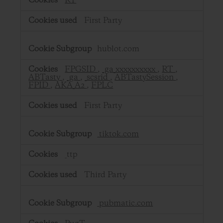
RT
First Party
hublot.com
FPGSID
,
_ga_xxxxxxxxxx
,
RT
,
ABTasty
,
_ga
,
_scsrid
,
ABTastySession
,
FPID
,
AKA_A2
,
FPLC
First Party
tiktok.com
_ttp
Third Party
pubmatic.com