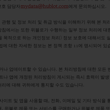
빅뱅
스피릿 오브 빅뱅
보호 담당자
mydata@hublot.com
에게 문의하십시오.
피치 세라믹
에센셜 토프
리로디
온라인 익스클루시브
 관행 및 정보 처리 및 취급 방식을 이해하기 위해 본 처
리방침에서는 또한 위블로가 수행하는 일부 정보 처리에 대
을 목적으로 하는 개인정보 처리) 정보 보호에 대해서도 
 연장
예상 배송일
무료 배송 & 반품
안전한 결제
기
법에 대한 자세한 정보는 본 정책 조항 11에 명시되어 있
거나 업데이트할 수 있습니다. 본 처리방침에 대한 모든 
부티크 검색
트나 앱에 개정된 처리방침이 게시되는 즉시 효력이 발
처리에 대해 귀하에게 통지할 수도 있습니다.
이트 및 앱을 사용할 때, 전화, 이메일 및 기타 방식을 
때, 위블로 제품 또는 서비스를 구매하거나 위블로 제품 