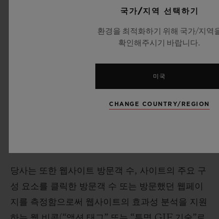
국가/지역 선택하기
를 인식하고 귀하의 방문에 대한 정보(예: 설정 언
어, 글꼴 크기 및 기타 설정)를 기억할 수 있습니다.
환경을 최적화하기 위해 국가/지역
확인해주시기 바랍니다.
대부분의 웹 브라우저는 쿠키를 허용하도록 설정되
어 있습니다. 그렇지만 4.3 조항에서 언급되어 있는
것처럼 귀하는 귀하의 브라우저에서 모든 쿠키를
미국
허용하지 않거나 쿠키가 전송될 때 표시되도록 재
CHANGE COUNTRY/REGION
설정 할 수 있습니다. 그러나 쿠키를 허용하지 않을
경우 웹사이트의 일부가 제대로 작동하지 않을 수
있음에 유의하십시오.
당사는 또한 웹사이트 방문객 수, 사이트의 주요 구
성 요소를 클릭한 방문객 수 또는 방문했던 웹페이
지를 측정함으로써 웹사이트의 효과성 분석을 지원
하는 웹 비콘(“액션 태그” 또는 “투명 GIF 기술”로