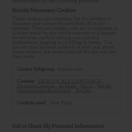
technologies for the following purposes:
Strictly Necessary Cookies
These cookies are necessary for the website to
function and cannot be switched off in our
systems. They are usually only set in response to
actions made by you which amount to a request
for services, such as setting your privacy
preferences, logging in or filling in forms. You
can set your browser to block or alert you about
these cookies, but some parts of the site will not
then work.
Strictly
hublot.com
Necessary
Cookies
HUB_LOCALE_LANGUAGE
,
OptanonConsent
,
ak_bmsc
,
bm_sv
,
bm_mi
,
OptanonAlertBoxClosed
,
_ScCbts
First Party
Sell or Share My Personal Information