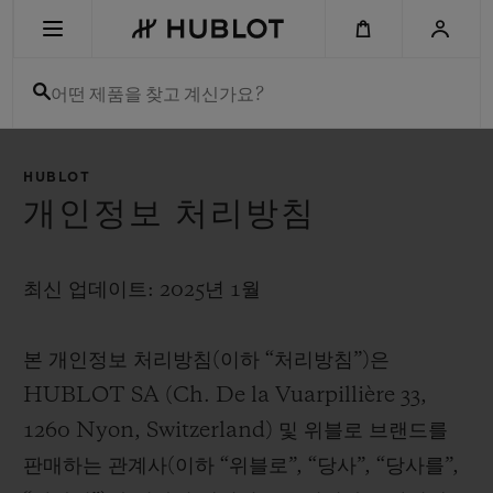
Skip
to
main
content
어떤 제품을 찾고 계신가요?
최근 검색
HUBLOT
최근 검색이 없습니다
개인정보 처리방침
신제품
최신 업데이트: 2025년 1월
본 개인정보 처리방침(이하 “처리방침”)은
HUBLOT SA (Ch. De la Vuarpillière 33,
1260 Nyon, Switzerland) 및 위블로 브랜드를
판매하는 관계사(이하 “위블로”, “당사”, “당사를”,