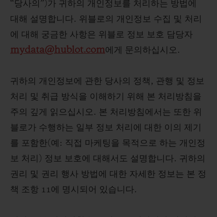
“당사의”)가 귀하의 개인정보를 처리하는 방법에
빅뱅
빅뱅
스피릿 오브 빅
썸머 멀티 컬러 세라믹
피치 세라믹
에센셜 토프
대해 설명합니다. 위블로의 개인정보 수집 및 처리
온라인 익스클
에 대해 궁금한 사항은 위블로 정보 보호 담당자
mydata@hublot.com
에게 문의하십시오.
익스클루시브 서비스
귀하의 개인정보에 관한 당사의 정책, 관행 및 정보
5+5 워런티
처리 및 취급 방식을 이해하기 위해 본 처리방침을
휴블로티스타 및 연장 보증
주의 깊게 읽으십시오. 본 처리방침에서는 또한 위
블로가 수행하는 일부 정보 처리에 대한 이의 제기
예상 배송일
를 포함한(예: 직접 마케팅을 목적으로 하는 개인정
보 처리) 정보 보호에 대해서도 설명합니다. 귀하의
무료 배송 & 반품
권리 및 권리 행사 방법에 대한 자세한 정보는 본 정
안전한 결제
책 조항 11에 명시되어 있습니다.
기프트 파우치