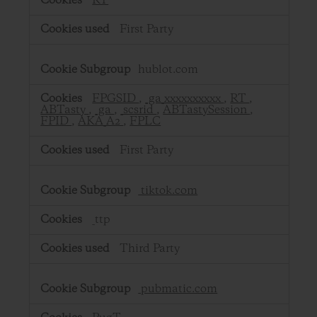
RT
First Party
hublot.com
FPGSID
,
_ga_xxxxxxxxxx
,
RT
,
ABTasty
,
_ga
,
_scsrid
,
ABTastySession
,
FPID
,
AKA_A2
,
FPLC
First Party
tiktok.com
_ttp
Third Party
pubmatic.com