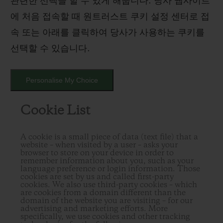
관련한 선택을 할 수 있게 해줍니다. 당사 웹사이트
에 처음 접속할 때 원트러스트 쿠키 설정 센터로 접
속 또는 아래를 클릭하여 당사가 사용하는 쿠키를
선택할 수 있습니다.
Personalise My Choice
Cookie List
A cookie is a small piece of data (text file) that a
website – when visited by a user – asks your
browser to store on your device in order to
remember information about you, such as your
language preference or login information. Those
cookies are set by us and called first-party
cookies. We also use third-party cookies – which
are cookies from a domain different than the
domain of the website you are visiting – for our
advertising and marketing efforts. More
specifically, we use cookies and other tracking