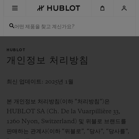
Skip
to
main
content
어떤 제품을 찾고 계신가요?
최근 검색
HUBLOT
최근 검색이 없습니다
개인정보 처리방침
신제품
최신 업데이트: 2025년 1월
본 개인정보 처리방침(이하 “처리방침”)은
HUBLOT SA (Ch. De la Vuarpillière 33,
1260 Nyon, Switzerland) 및 위블로 브랜드를
판매하는 관계사(이하 “위블로”, “당사”, “당사를”,