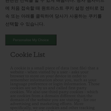
관련한 선택을 할 수 있게 해줍니다. 당사 웹사이트
에 처음 접속할 때 원트러스트 쿠키 설정 센터로 접
속 또는 아래를 클릭하여 당사가 사용하는 쿠키를
선택할 수 있습니다.
Personalise My Choice
Cookie List
A cookie is a small piece of data (text file) that a
website – when visited by a user – asks your
browser to store on your device in order to
remember information about you, such as your
language preference or login information. Those
cookies are set by us and called first-party
cookies. We also use third-party cookies – which
are cookies from a domain different than the
domain of the website you are visiting – for our
advertising and marketing efforts. More
specifically, we use cookies and other tracking