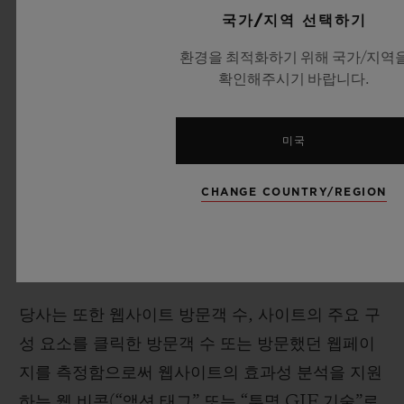
국가/지역 선택하기
를 인식하고 귀하의 방문에 대한 정보(예: 설정 언
어, 글꼴 크기 및 기타 설정)를 기억할 수 있습니다.
환경을 최적화하기 위해 국가/지역
확인해주시기 바랍니다.
대부분의 웹 브라우저는 쿠키를 허용하도록 설정되
어 있습니다. 그렇지만 4.3 조항에서 언급되어 있는
것처럼 귀하는 귀하의 브라우저에서 모든 쿠키를
미국
허용하지 않거나 쿠키가 전송될 때 표시되도록 재
CHANGE COUNTRY/REGION
설정 할 수 있습니다. 그러나 쿠키를 허용하지 않을
경우 웹사이트의 일부가 제대로 작동하지 않을 수
있음에 유의하십시오.
당사는 또한 웹사이트 방문객 수, 사이트의 주요 구
성 요소를 클릭한 방문객 수 또는 방문했던 웹페이
지를 측정함으로써 웹사이트의 효과성 분석을 지원
하는 웹 비콘(“액션 태그” 또는 “투명 GIF 기술”로