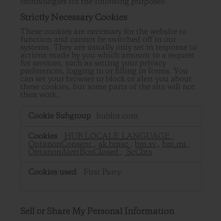
technologies for the following purposes:
Strictly Necessary Cookies
These cookies are necessary for the website to
function and cannot be switched off in our
systems. They are usually only set in response to
actions made by you which amount to a request
for services, such as setting your privacy
preferences, logging in or filling in forms. You
can set your browser to block or alert you about
these cookies, but some parts of the site will not
then work.
Strictly
hublot.com
Necessary
Cookies
HUB_LOCALE_LANGUAGE
,
OptanonConsent
,
ak_bmsc
,
bm_sv
,
bm_mi
,
OptanonAlertBoxClosed
,
_ScCbts
First Party
Sell or Share My Personal Information