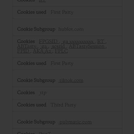
RT
First Party
hublot.com
FPGSID
,
_ga_xxxxxxxxxx
,
RT
,
ABTasty
,
_ga
,
_scsrid
,
ABTastySession
,
FPID
,
AKA_A2
,
FPLC
First Party
tiktok.com
_ttp
Third Party
pubmatic.com