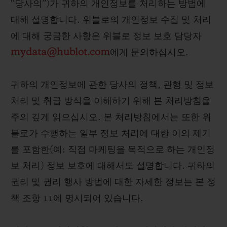
“당사의”)가 귀하의 개인정보를 처리하는 방법에
빅뱅
빅뱅
스피릿 오브 빅
썸머 멀티 컬러 세라믹
피치 세라믹
에센셜 토프
대해 설명합니다. 위블로의 개인정보 수집 및 처리
온라인 익스클
에 대해 궁금한 사항은 위블로 정보 보호 담당자
mydata@hublot.com
에게 문의하십시오.
익스클루시브 서비스
귀하의 개인정보에 관한 당사의 정책, 관행 및 정보
5+5 워런티
처리 및 취급 방식을 이해하기 위해 본 처리방침을
휴블로티스타 및 연장 보증
주의 깊게 읽으십시오. 본 처리방침에서는 또한 위
블로가 수행하는 일부 정보 처리에 대한 이의 제기
예상 배송일
를 포함한(예: 직접 마케팅을 목적으로 하는 개인정
보 처리) 정보 보호에 대해서도 설명합니다. 귀하의
무료 배송 & 반품
권리 및 권리 행사 방법에 대한 자세한 정보는 본 정
안전한 결제
책 조항 11에 명시되어 있습니다.
기프트 파우치