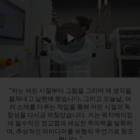
Play
Video
“저는
어린
시절부터
그림을
그리며
제
생각을
펼쳐내고
실현해
왔습니다.
그리고
오늘날,
여
러
소재를
다루는
작업을
통해
어린
시절의
독
창성을
다시금
되찾았습니다.
저는
워치메이킹
에
필수적인
정교함과
세심한
주의력을
발휘하
여,
추상적인
아이디어를
유형의
무언가로
창조
합니다.”