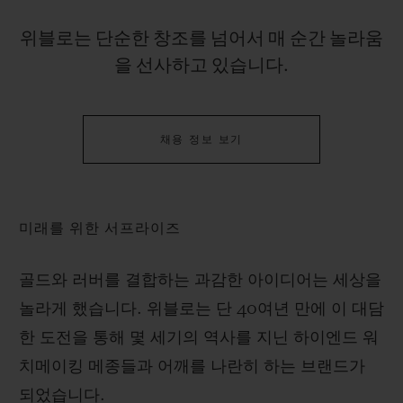
빅뱅
빅뱅
스피릿 오브 빅
썸머 멀티 컬러 세라믹
피치 세라믹
에센셜 토프
위블로는 단순한 창조를 넘어서 매 순간 놀라움
온라인 익스클
을 선사하고 있습니다.
익스클루시브 서비스
채용 정보 보기
5+5 워런티
휴블로티스타 및 연장 보증
미래를 위한 서프라이즈
예상 배송일
골드와 러버를 결합하는 과감한 아이디어는 세상을
무료 배송 & 반품
놀라게 했습니다. 위블로는 단 40여년 만에 이 대담
한 도전을 통해 몇 세기의 역사를 지닌 하이엔드 워
안전한 결제
치메이킹 메종들과 어깨를 나란히 하는 브랜드가
기프트 파우치
되었습니다.