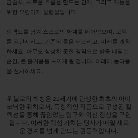
금술사, 새로운 흐름을 만드는 인재, 그리고 재능을
위한 요람이자 실험실입니다.
임팩트를 남겨 스스로의 한계를 뛰어넘으며, 모두
를 감탄시키고, 기존의 틀을 깨뜨리고, 미래를 개척
하세요. 아무도 상상치 못한 영역으로 발을 내딛는
순간,
큰 즐거움을 느끼게 될 겁니다.
미래에 놀라움
을 선사하세요.
위블로의
빅뱅은
21세기에
탄생한
최초의
아이
코닉한
워치로서,
독창적인
작품으로
구성된
컬
렉션을
통해
끊임없는
탐구와
혁신
정신을
구현
합니다.
이러한
핵심
가치는
당사가
매일
새로
운
경계를
넘게
만드는
원동력입니다.