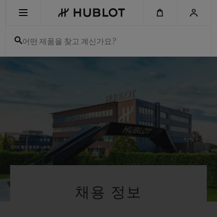
Skip
to
main
content
어떤 제품을 찾고 계신가요?
최근 검색
최근 검색이 없습니다
신제품
채용 정보