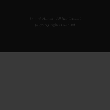
© 2026 Hublot - All intellectual
property rights reserved