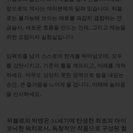
앞으로의 역사는 여러분에게 달려 있습니다. 위블
로는 불가능해 보이는 재료를 과감히 결합하는 연
금술사, 새로운 흐름을 만드는 인재, 그리고 재능을
위한 요람이자 실험실입니다.
임팩트를 남겨 스스로의 한계를 뛰어넘으며, 모두
를 감탄시키고, 기존의 틀을 깨뜨리고, 미래를 개척
하세요. 아무도 상상치 못한 영역으로 발을 내딛는
순간,
큰 즐거움을 느끼게 될 겁니다.
미래에 놀라움
을 선사하세요.
위블로의
빅뱅은
21세기에
탄생한
최초의
아이
코닉한
워치로서,
독창적인
작품으로
구성된
컬