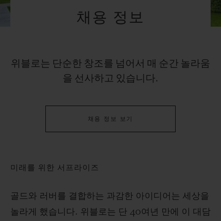
빅뱅
빅뱅
스피릿 오브 빅
채용 정보
썸머 멀티 컬러 세라믹
피치 세라믹
에센셜 토프
온라인 익스클
익스클루시브 서비스
위블로는 단순한 창조를 넘어서 매 순간 놀라움
을 선사하고 있습니다.
5+5 워런티
휴블로티스타 및 연장 보증
채용 정보 보기
예상 배송일
무료 배송 & 반품
미래를 위한 서프라이즈
안전한 결제
골드와 러버를 결합하는 과감한 아이디어는 세상을
놀라게 했습니다. 위블로는 단 40여년 만에 이 대담
기프트 파우치