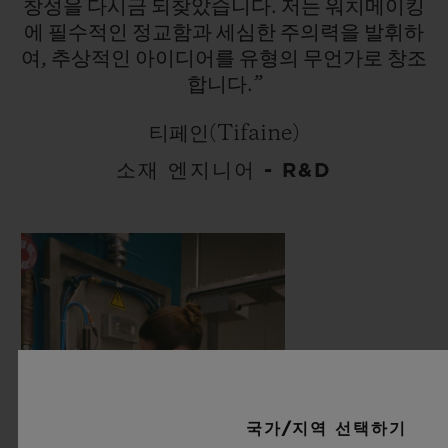
창성을
다시금
되찾았습니다.
저는
워치메이킹
에
필수적인
정교함과
세심한
주의력을
발휘하
여,
추상적인
아이디어를
유형의
무언가로
창조
합니다.”
티페인(Tifaine)
소재 엔지니어 - R&D
국가/지역 선택하기