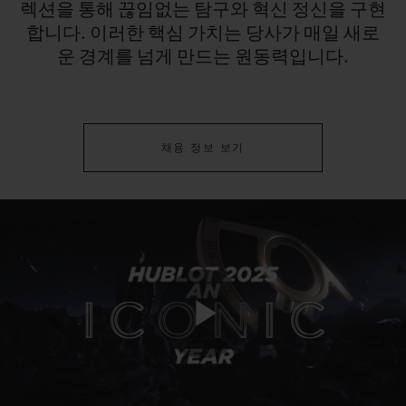
렉션을
통해
끊임없는
탐구와
혁신
정신을
구현
합니다.
이러한
핵심
가치는
당사가
매일
새로
운
경계를
넘게
만드는
원동력입니다.
채용 정보 보기
Play