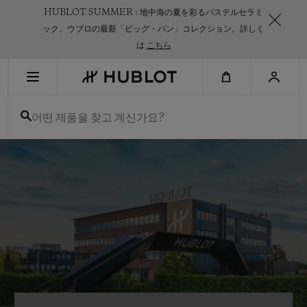
Skip
HUBLOT SUMMER : 地中海の夏を彩るパステルセラミ
to
main
ック。ウブロの最新「ビッグ・バン」コレクション。詳しく
content
は
こちら
최근 검색
어떤 제품을 찾고 계신가요?
최근 검색이 없습니다
신제품