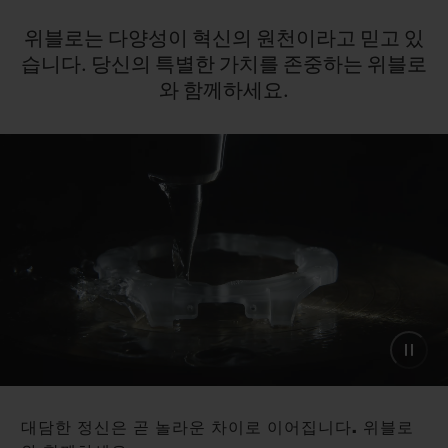
위블로는
다양성이
혁신의
원천이라고
믿고
있
습니다.
당신의
특별한
가치를
존중하는
위블로
와
함께하세요.
대담한 정신은 곧 놀라운 차이로 이어집니다. 위블로