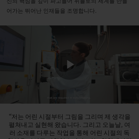
신의 핵심을 깊이 파고들어 위블로의 세계를 만들
어가는 뛰어난 인재들을 조명합니다.
Play
Video
“저는
어린
시절부터
그림을
그리며
제
생각을
펼쳐내고
실현해
왔습니다.
그리고
오늘날,
여
러
소재를
다루는
작업을
통해
어린
시절의
독