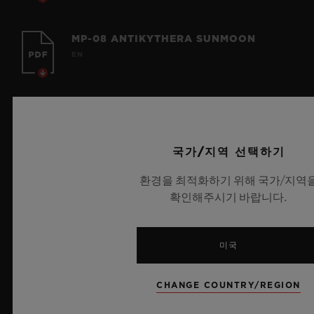
MP-08 ANTIKYTHERA SUNMOON
EN
MP-09 TOURBILLON BI-AXIS
EN | FR | ZH
국가/지역 선택하기
환경을 최적화하기 위해 국가/지역
BATTERY WARNING - REESE'S LAW
확인해주시기 바랍니다.
(US)
EN
미국
MP-15 TAKASHI MURAKAMI
TOURBILLON SAPPHIRE INSTRUCTION
CHANGE COUNTRY/REGION
MANUAL
EN