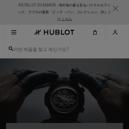
Skip
HUBLOT SUMMER : 地中海の夏を彩るパステルセラミ
to
main
ック。ウブロの最新「ビッグ・バン」コレクション。詳しく
content
は
こちら
최근 검색
어떤 제품을 찾고 계신가요?
최근 검색이 없습니다
신제품