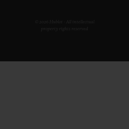
© 2026 Hublot - All intellectual
property rights reserved