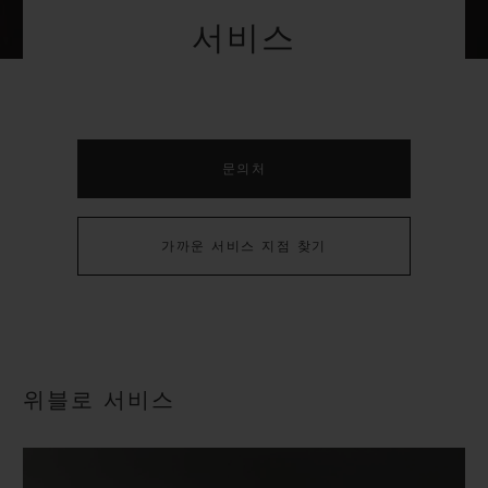
빅뱅
빅뱅
스피릿 오브 빅
서비스
썸머 멀티 컬러 세라믹
피치 세라믹
에센셜 토프
온라인 익스클
익스클루시브 서비스
문의처
5+5 워런티
휴블로티스타 및 연장 보증
가까운 서비스 지점 찾기
예상 배송일
무료 배송 & 반품
위블로 서비스
안전한 결제
기프트 파우치