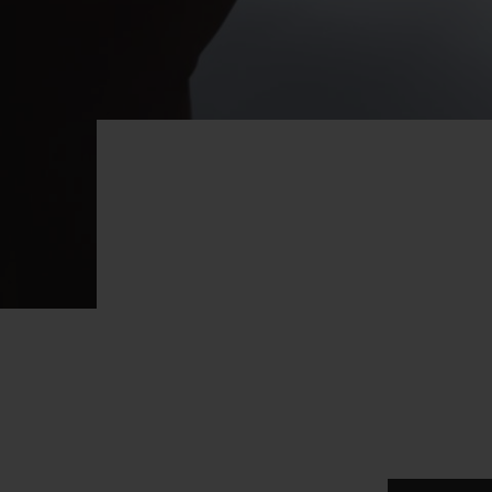
빅뱅
썸머 멀티 컬러 세라믹
익스클루시브 서비스
5+5 워런티
휴블로티스타 및
보증
연락처