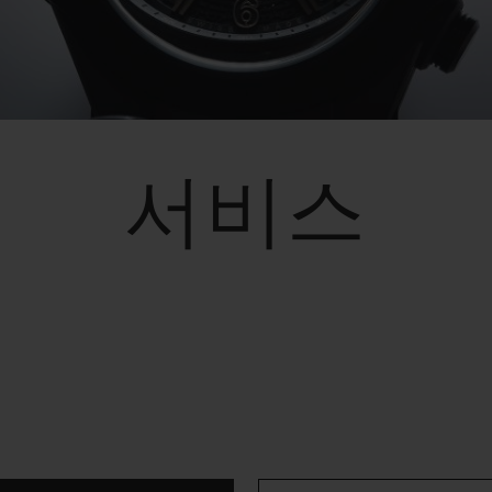
빅뱅
스피릿 오브 빅뱅
피치 세라믹
에센셜 토프
리로디
온라인 익스클루시브
서비스
 연장
예상 배송일
무료 배송 & 반품
안전한 결제
기
부티크 검색