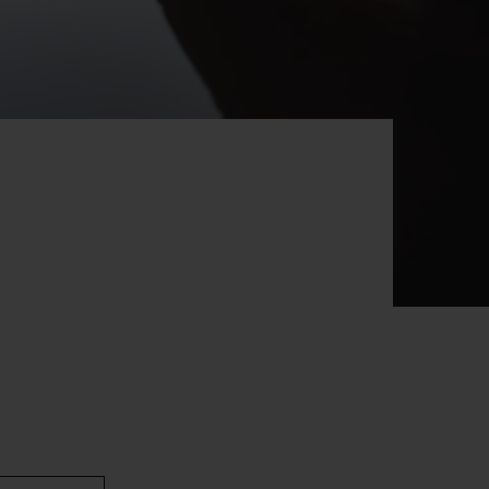
빅뱅
드 올 블랙
프트 파우치