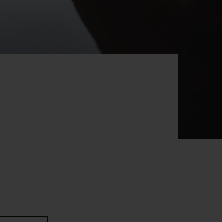
빅뱅
드 올 블랙
프트 파우치