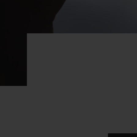
빅뱅
썸머 멀티 컬러 세라믹
익스클루시브 서비스
5+5 워런티
휴블로티스타 및
보증
연락처