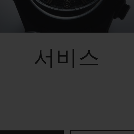
빅뱅
스피릿 오브 빅뱅
피치 세라믹
에센셜 토프
리로디
온라인 익스클루시브
서비스
 연장
예상 배송일
무료 배송 & 반품
안전한 결제
기
부티크 검색