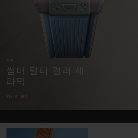
빅뱅
빅뱅
스피릿 오브 빅
썸머 멀티 컬러 세라믹
피치 세라믹
에센셜 토프
온라인 익스클
익스클루시브 서비스
5+5 워런티
빅뱅
휴블로티스타 및 연장 보증
썸머 멀티 컬러 세
라믹
예상 배송일
자세히 보기
무료 배송 & 반품
안전한 결제
기프트 파우치