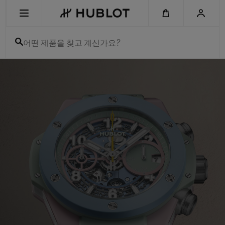
Skip
to
main
content
어떤 제품을 찾고 계신가요?
Hublot
-
최근 검색
Swiss
Luxury
최근 검색이 없습니다
Watches
&
Chronographs
신제품
for
Men
and
Women