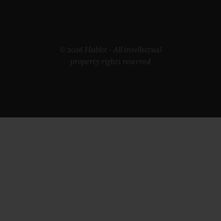
© 2026 Hublot - All intellectual
property rights reserved