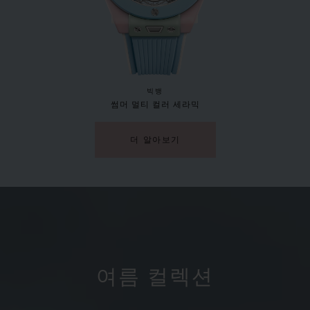
빅뱅
썸머 멀티 컬러 세라믹
더 알아보기
여름 컬렉션
빅뱅