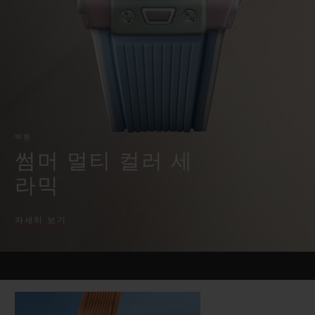
빅뱅
빅뱅
스피릿 오브 빅
썸머 멀티 컬러 세라믹
피치 세라믹
에센셜 토프
온라인 익스클
익스클루시브 서비스
5+5 워런티
빅뱅
휴블로티스타 및 연장 보증
썸머 멀티 컬러 세
라믹
예상 배송일
자세히 보기
무료 배송 & 반품
안전한 결제
기프트 파우치