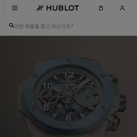
Skip
to
main
content
어떤 제품을 찾고 계신가요?
Hublot
-
최근 검색
Swiss
Luxury
최근 검색이 없습니다
Watches
&
Chronographs
신제품
for
Men
and
Women