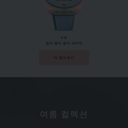
빅뱅
썸머 멀티 컬러 세라믹
더 알아보기
여름 컬렉션
빅뱅