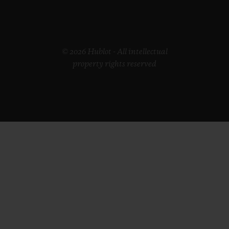
© 2026 Hublot - All intellectual
property rights reserved