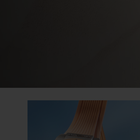
빅뱅
썸머 멀티 컬러 세라믹
익스클루시브 서비스
5+5 워런티
휴블로티스타 및
보증
연락처