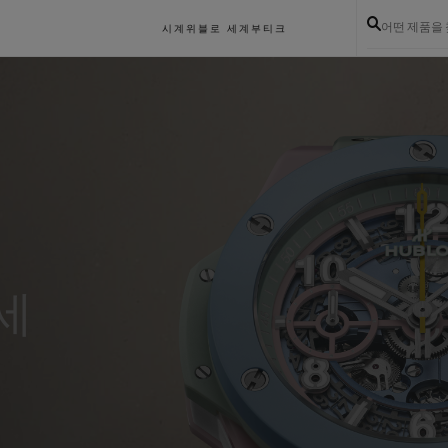
어떤 제품을
시계
위블로 세계
부티크
세