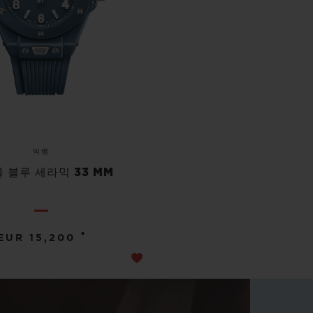
빅뱅
 블루 세라믹 33 MM
•
EUR 15,200