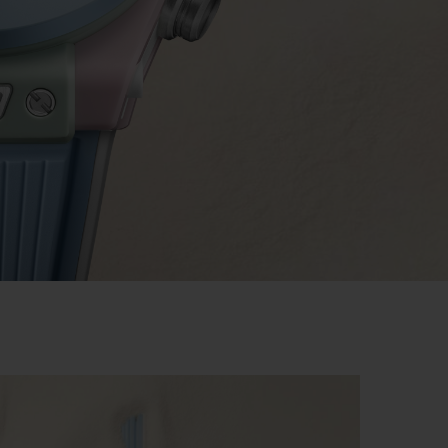
빅뱅
드 올 블랙
프트 파우치