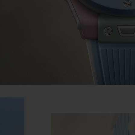
빅뱅
스피릿 오브 빅뱅
피치 세라믹
에센셜 토프
리로디
온라인 익스클루시브
 연장
예상 배송일
무료 배송 & 반품
안전한 결제
기
부티크 검색