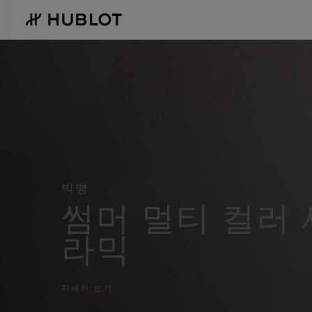
Skip
to
main
content
Hublot
-
Swiss
Luxury
Watches
&
Chronographs
최근 검색
신제품
for
Men
and
최근 검색이 없습니다
Women
빅뱅
썸머 멀티 컬러 
라믹
자세히 보기