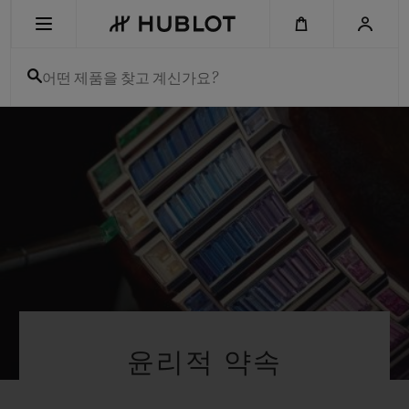
Skip
to
main
content
어떤 제품을 찾고 계신가요?
최근 검색
최근 검색이 없습니다
신제품
윤리적 약속