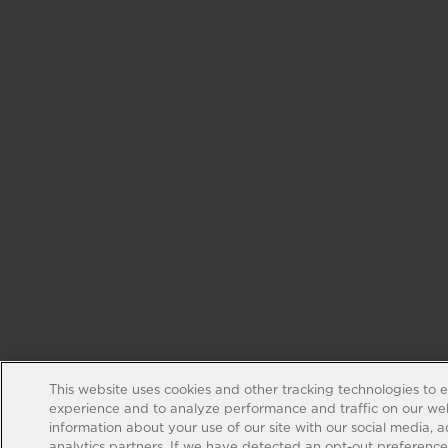
This website uses cookies and other tracking technologies to 
experience and to analyze performance and traffic on our web
information about your use of our site with our social media, 
analytics partners. If we have detected an opt-out preference s