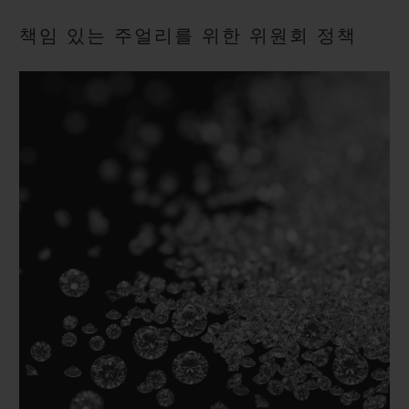
빅뱅
빅뱅
스피릿 오브 빅
썸머 멀티 컬러 세라믹
피치 세라믹
에센셜 토프
책임 있는 주얼리를 위한 위원회 정책
온라인 익스클
익스클루시브 서비스
5+5 워런티
휴블로티스타 및 연장 보증
예상 배송일
무료 배송 & 반품
안전한 결제
기프트 파우치