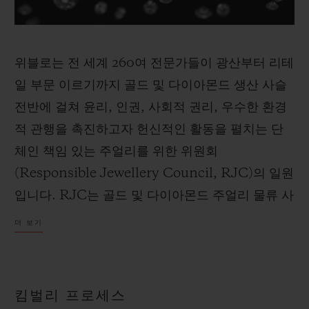
위블로는 전 세계 260여 전문가들이 광산부터 리테
일 부문 이르기까지 골드 및 다이아몬드 생산 사슬
연락처
전반에 걸쳐 윤리, 인권, 사회적 권리, 우수한 환경
적 관행을 촉진하고자 헌신적인 활동을 펼치는 단
체인 책임 있는 주얼리를 위한 위원회
(Responsible Jewellery Council, RJC)의 일원
입니다. RJC는 골드 및 다이아몬드 주얼리 물류 사
슬에 참여하는 모든 회원 기업에 적용되는 인증 프
더 보기
부티크 검색
로세스인 RJC 시스템을 개발했습니다. RJC 시스
템 내에서 인증받은 회원 지위를 획득하려면, 모든
상업 회원들은 회원의 RJC 관행 규범 준수 여부를
킴벌리 프로세스
평가하도록 공인받은 제삼자 감사인의 감사를 거쳐