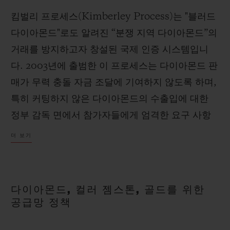
킴벌리 프로세스(Kimberley Process)는 "블러드
다이아몬드"로도 알려진 “분쟁 지역 다이아몬드”의
거래를 방지하고자 창설된 국제 인증 시스템입니
다. 2003년에 출범한 이 프로세스는 다이아몬드 판
매가 무력 충돌 자금 조달에 기여하지 않도록 하며,
특히 커팅하지 않은 다이아몬드의 수출입에 대한
정부 감독 면에서 참가자들에게 엄격한 요구 사항
을 부과하며, 광산에서 시장까지의 완전한 추적성
더 보기
을 확보하고자 합니다.
다이아몬드, 컬러 젬스톤, 골드를 위한
공급망 정책