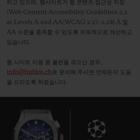
하고 있으며, 웹사이트가 웹 콘텐츠 접근성 지침
빅뱅
빅뱅
스피릿 오브 빅
썸머 멀티 컬러 세라믹
피치 세라믹
에센셜 토프
(Web Content Accessibility Guidelines 2.2
온라인 익스클
at Levels A and AA(WCAG 2.2)) 2.2의 A 및
AA 수준을 충족할 수 있도록 지속적으로 개선하고
익스클루시브 서비스
있습니다.
5+5 워런티
웹 사이트 이용 중 불편을 겪으신 경우,
휴블로티스타 및 연장 보증
info@hublot.ch
로 문의해 주시면 언제든지 도움
을 드리도록 하겠습니다.
예상 배송일
무료 배송 & 반품
안전한 결제
기프트 파우치