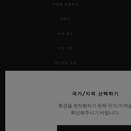
주문을 반품하다
연락처
채용 정보
보도 자료
개인정보 보호
법적 고지 및 이용 약관
웹사이트 이용 약관
국가/지역 선택하기
환경을 최적화하기 위해 국가/지역
윤리적 약속
확인해주시기 바랍니다.
접근성