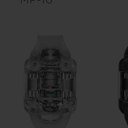
MP-10
빅뱅
썸머 멀티 컬러 세라믹
익스클루시브 서비스
5+5 워런티
휴블로티스타 및
보증
연락처