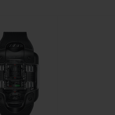
빅뱅
스피릿 오브 빅뱅
피치 세라믹
에센셜 토프
리로디
온라인 익스클루시브
 연장
예상 배송일
무료 배송 & 반품
안전한 결제
기
부티크 검색