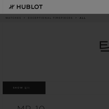
Skip
to
main
content
이
WATCHES
EXCEPTIONAL TIMEPIECES
ALL
동
경
로
최근 검색
신제품
최근 검색이 없습니다
SHOW
필터