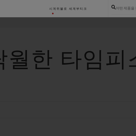
어떤 제품을
시계
위블로 세계
부티크
탁월한 타임피