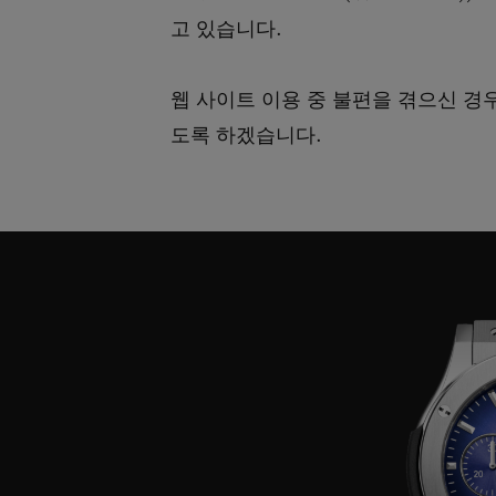
빅뱅
고 있습니다.
썸머 멀티 컬러 세라믹
웹 사이트 이용 중 불편을 겪으신 경
익스클루시브 서비스
도록 하겠습니다.
5+5 워런티
휴블로티스타 및
보증
연락처