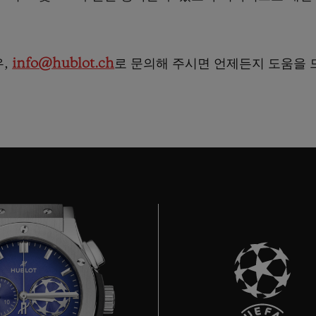
빅뱅
스피릿 오브 빅뱅
피치 세라믹
에센셜 토프
리로디
온라인 익스클루시브
우,
info@hublot.ch
로 문의해 주시면 언제든지 도움을 
 연장
예상 배송일
무료 배송 & 반품
안전한 결제
기
부티크 검색