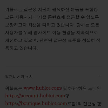
빅뱅
빅뱅
스피릿 오브 빅
썸머 멀티 컬러 세라믹
피치 세라믹
에센셜 토프
위블로는 접근성 지원이 필요하신 분들을 포함한
온라인 익스클
모든 사용자가 디지털 콘텐츠에 접근할 수 있도록
보장하고자 최선을 다하고 있습니다. 당사는 모든
익스클루시브 서비스
사용자를 위해 웹사이트 이용 환경을 지속적으로
개선하고 있으며, 관련된 접근성 표준을 성실히 적
5+5 워런티
용하고 있습니다.
휴블로티스타 및 연장 보증
예상 배송일
접근성 지원 조치
무료 배송 & 반품
위블로는
www.hublot.com
(및 해당 하위 도메인
안전한 결제
https://account.hublot.com
및
https://boutique.hublot.com
포함)의 접근성 향
기프트 파우치