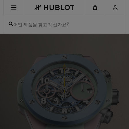
Skip
to
main
content
어떤 제품을 찾고 계신가요?
Hublot
-
최근 검색
Swiss
Luxury
최근 검색이 없습니다
Watches
&
Chronographs
신제품
for
Men
and
Women