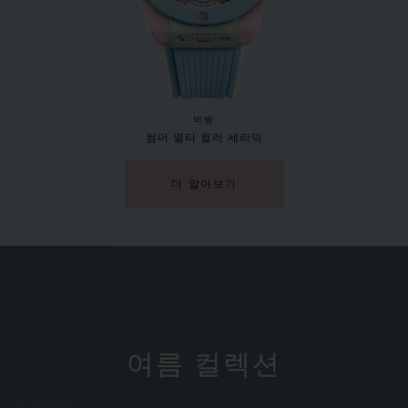
빅뱅
썸머 멀티 컬러 세라믹
더 알아보기
여름 컬렉션
빅뱅