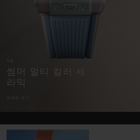
빅뱅
빅뱅
스피릿 오브 빅
썸머 멀티 컬러 세라믹
피치 세라믹
에센셜 토프
온라인 익스클
익스클루시브 서비스
5+5 워런티
빅뱅
휴블로티스타 및 연장 보증
썸머 멀티 컬러 세
라믹
예상 배송일
자세히 보기
무료 배송 & 반품
안전한 결제
기프트 파우치