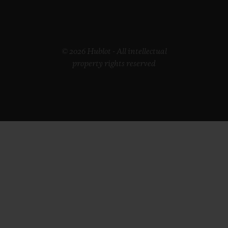
© 2026 Hublot - All intellectual
property rights reserved