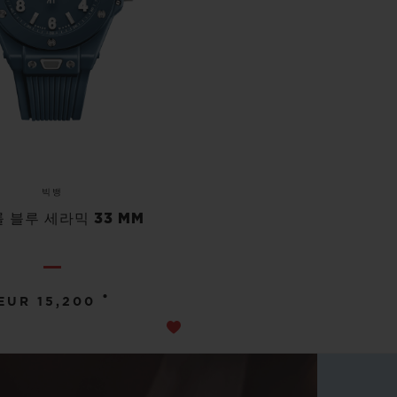
빅뱅
 블루 세라믹 33 MM
•
EUR 15,200