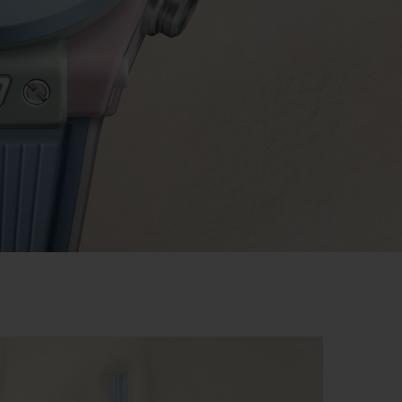
빅뱅
드 올 블랙
프트 파우치