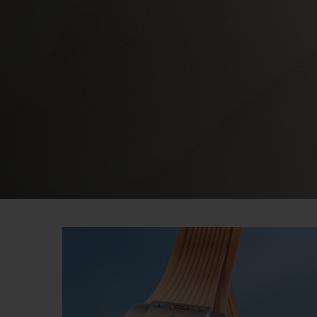
빅뱅
썸머 멀티 컬러 세라믹
익스클루시브 서비스
5+5 워런티
휴블로티스타 및
보증
연락처