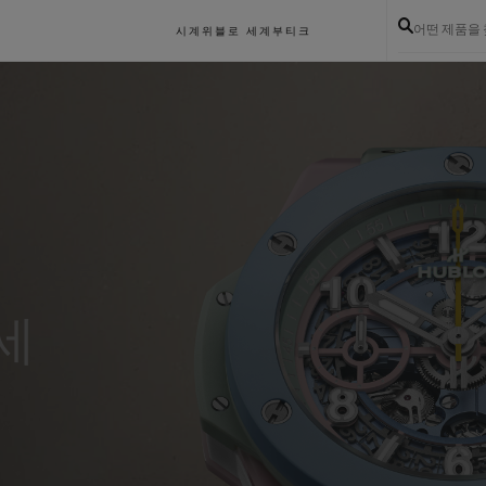
어떤 제품을
시계
위블로 세계
부티크
세