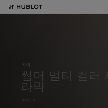
Skip
to
main
content
Hublot
-
Swiss
Luxury
Watches
&
Chronographs
최근 검색
신제품
for
Men
and
최근 검색이 없습니다
Women
빅뱅
썸머 멀티 컬러 
라믹
자세히 보기