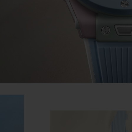
빅뱅
스피릿 오브 빅뱅
피치 세라믹
에센셜 토프
리로디
온라인 익스클루시브
 연장
예상 배송일
무료 배송 & 반품
안전한 결제
기
부티크 검색