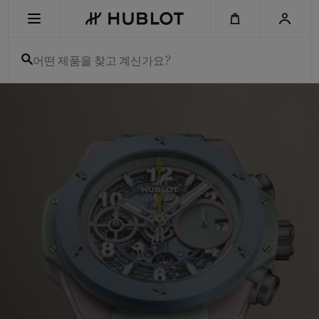
Skip
to
main
content
어떤 제품을 찾고 계신가요?
Hublot
-
최근 검색
Swiss
Luxury
최근 검색이 없습니다
Watches
&
Chronographs
신제품
for
Men
and
Women