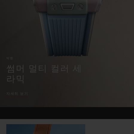
빅뱅
빅뱅
스피릿 오브 빅
썸머 멀티 컬러 세라믹
피치 세라믹
에센셜 토프
온라인 익스클
익스클루시브 서비스
5+5 워런티
빅뱅
휴블로티스타 및 연장 보증
썸머 멀티 컬러 세
라믹
예상 배송일
자세히 보기
무료 배송 & 반품
안전한 결제
기프트 파우치