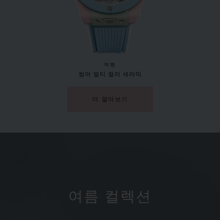
빅뱅
썸머 멀티 컬러 세라믹
더 알아보기
여름 컬렉션
빅뱅