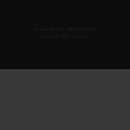
© 2026 Hublot - All intellectual
property rights reserved