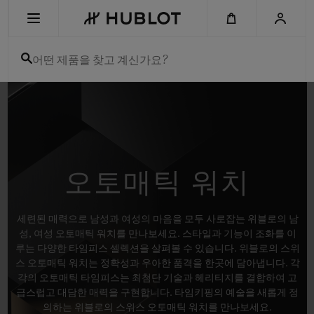
Skip
to
main
content
어떤 제품을 찾고 계신가요?
최근 검색
최근 검색이 없습니다
신제품
오토매틱 워치
세련된 매력으로 남성과 여성의 마음을 모두 사로잡는 위블로의 남
성, 여성 오토매틱 워치를 만나보세요. 스타일과 기능이 조화를 이
루는 다양한 타임피스 셀렉션을 살펴볼 수 있습니다. 위블로의 스위
스 오토매틱 워치는 정확성과 우아한 품격을 한곳에 담아냅니다. 각
각의 오토매틱 타임피스는 최첨단 기술과 헤리티지를 결합하여 고
급스럽고 대담한 매력을 구현합니다. 타임키핑의 예술을 새롭게 정
의하는 위블로의 스위스 오토매틱 워치를 만나보세요.