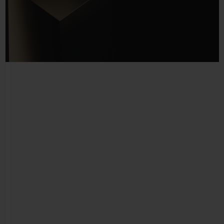
빅뱅
빅뱅
스피릿 오브 빅
썸머 멀티 컬러 세라믹
피치 세라믹
에센셜 토프
온라인 익스클
익스클루시브 서비스
5+5 워런티
휴블로티스타 및 연장 보증
예상 배송일
무료 배송 & 반품
안전한 결제
기프트 파우치