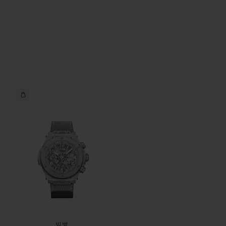
연락처
부티크 검색
빅뱅