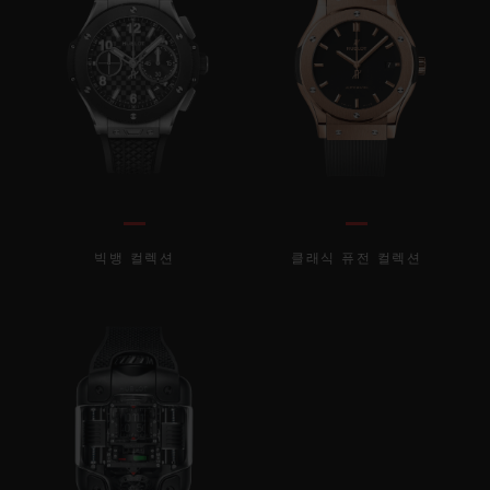
빅뱅 컬렉션
클래식 퓨전 컬렉션