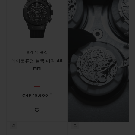
클래식 퓨전
에어로퓨전 블랙 매직 45
MM
•
CHF 15,600