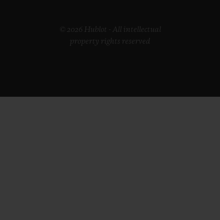
© 2026 Hublot - All intellectual
property rights reserved