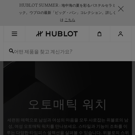
Skip
HUBLOT SUMMER : 地中海の夏を彩るパステルセラミ
to
main
ック。ウブロの最新「ビッグ・バン」コレクション。詳しく
content
は
こちら
최근 검색
어떤 제품을 찾고 계신가요?
최근 검색이 없습니다
신제품
오토매틱 워치
세련된 매력으로 남성과 여성의 마음을 모두 사로잡는 위블로의 남
성, 여성 오토매틱 워치를 만나보세요. 스타일과 기능이 조화를 이
루는 다양한 타임피스 셀렉션을 살펴볼 수 있습니다. 위블로의 스위