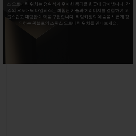
빅뱅
빅뱅
스피릿 오브 빅
스 오토매틱 워치는 정확성과 우아한 품격을 한곳에 담아냅니다. 각
썸머 멀티 컬러 세라믹
피치 세라믹
에센셜 토프
각의 오토매틱 타임피스는 최첨단 기술과 헤리티지를 결합하여 고
급스럽고 대담한 매력을 구현합니다. 타임키핑의 예술을 새롭게 정
온라인 익스클
의하는 위블로의 스위스 오토매틱 워치를 만나보세요.
익스클루시브 서비스
5+5 워런티
휴블로티스타 및 연장 보증
예상 배송일
무료 배송 & 반품
안전한 결제
기프트 파우치