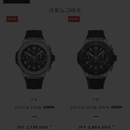
빅뱅
빅뱅
스피릿 오브 빅
썸머 멀티 컬러 세라믹
피치 세라믹
에센셜 토프
크로노그래프
온라인 익스클
NEW
NEW
익스클루시브 서비스
5+5 워런티
휴블로티스타 및 연장 보증
예상 배송일
무료 배송 & 반품
빅뱅
빅뱅
오리지널 티타늄 43MM
오리지널 티타늄 세라믹 43MM
안전한 결제
기프트 파우치
•
•
JPY 2,739,000
JPY 2,904,000