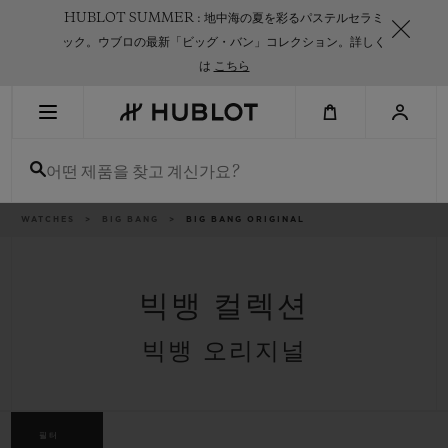
Skip
HUBLOT SUMMER : 地中海の夏を彩るパステルセラミ
to
main
ック。ウブロの最新「ビッグ・バン」コレクション。詳しく
content
は
こちら
최근 검색
어떤 제품을 찾고 계신가요?
최근 검색이 없습니다
신제품
이
WATCHES
BIG BANG
BIG BANG ORIGINAL
동
경
로
빅뱅 컬렉션
빅뱅 오리지널
필터