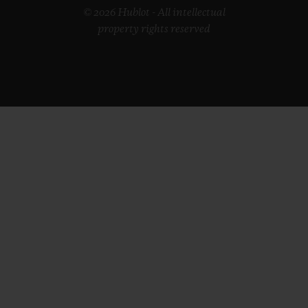
© 2026 Hublot - All intellectual
property rights reserved