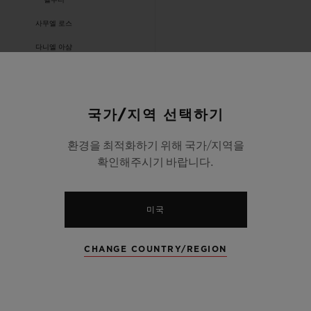
벨루티
사무엘 로스
다니엘 아샴
상 블루
알란 루라
국가/지역 선택하기
셰파드 페어리
랑랑
환경을 최적화하기 위해 국가/지역을
확인해주시기 바랍니다.
폴라 포드
소라이
미국
위블로 디자인상
뉴스 & 이벤트
CHANGE COUNTRY/REGION
채용 정보