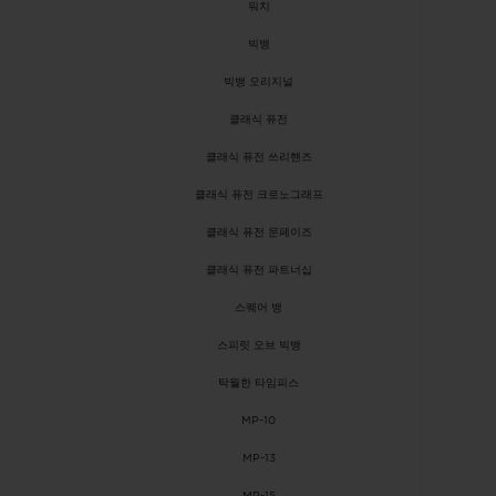
빅뱅
워치
썸머 멀티 컬러 세라믹
빅뱅
빅뱅 오리지널
익스클루시브 서비스
클래식 퓨전
클래식 퓨전 쓰리핸즈
5+5 워런티
휴블로티스타 및
클래식 퓨전 크로노그래프
보증
클래식 퓨전 문페이즈
클래식 퓨전 파트너십
스퀘어 뱅
연락처
스피릿 오브 빅뱅
탁월한 타임피스
MP-10
MP-13