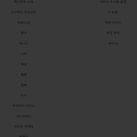
빅뱅
스피릿 오브 빅뱅
혁신적인 소재
서비스 & 사용 설명
피치 세라믹
에센셜 토프
리로디
선구적인 무브먼트
E-보증
온라인 익스클루시브
파트너십
무료 서비스
축구
주문 추적
테니스
부티크
 연장
예상 배송일
무료 배송 & 반품
안전한 결제
기
스키
육상
폴로
항해
부티크 검색
미식
무라카미 다카시
네스프레소
아트로 푸엔테