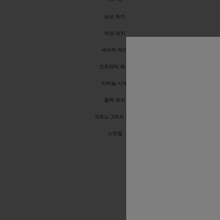
MP-15
남성 워치
여성 워치
세라믹 워치
오토매틱 워치
티타늄 시계
블랙 워치
크로노그래프 워치
스트랩