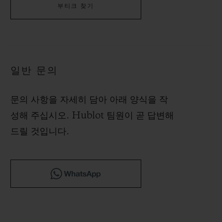
빅뱅
빅뱅
스피릿 오브 빅
부티크 찾기
썸머 멀티 컬러 세라믹
피치 세라믹
에센셜 토프
온라인 익스클
익스클루시브 서비스
일반 문의
5+5 워런티
문의 사항을 자세히 담아 아래 양식을 작
휴블로티스타 및 연장 보증
성해 주십시오. Hublot 팀원이 곧 답변해
드릴 것입니다.
예상 배송일
무료 배송 & 반품
안전한 결제
기프트 파우치