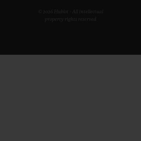
© 2026 Hublot - All intellectual
property rights reserved