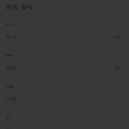
문의 양식
부서:
연락처
제목:
이름:
부티크 검색
성: