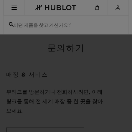
Skip
to
main
content
어떤 제품을 찾고 계신가요?
최근 검색
문의하기
최근 검색이 없습니다
신제품
매장 & 서비스
부티크를 방문하거나 전화하시려면, 아래
링크를 통해 전 세계 매장 중 한 곳을 찾아
보세요.