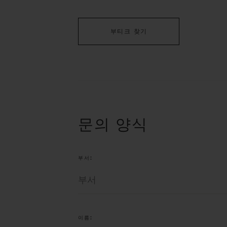
빅뱅
썸머 멀티 컬러 세라믹
부티크 찾기
익스클루시브 서비스
5+5 워런티
휴블로티스타 및
보증
문의 양식
연락처
부서:
이름: