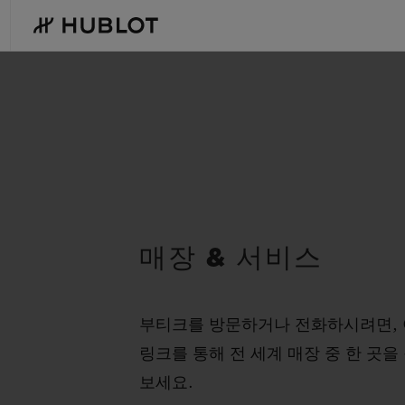
Skip
to
main
content
최근 검색
신제품
최근 검색이 없습니다
매장 & 서비스
부티크를 방문하거나 전화하시려면,
링크를 통해 전 세계 매장 중 한 곳을
보세요.