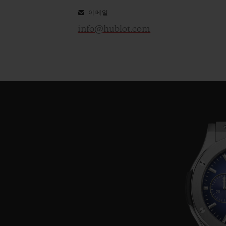
이메일
info@hublot.com