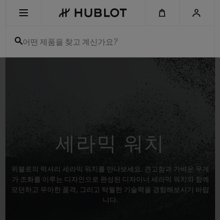
Skip
to
main
content
어떤 제품을 찾고 계신가요?
최근 검색
최근 검색이 없습니다
신제품
세라믹 워치
위블로의 럭셔리 세라믹 워치를 만나보세요. 견고함과 가벼운 무게
가 조화를 이루는 디자인으로 완성된 디자이너 세라믹 워치와 함께
모던하고 우아한 품격, 그리고 탁월한 기술력을 경험해보시기 바랍
니다.