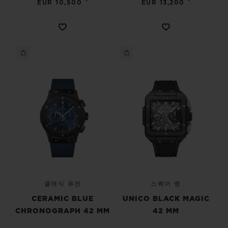
•
•
EUR 10,500
EUR 13,200
클래식 퓨전
스퀘어 뱅
CERAMIC BLUE
UNICO BLACK MAGIC
CHRONOGRAPH 42 MM
42 MM