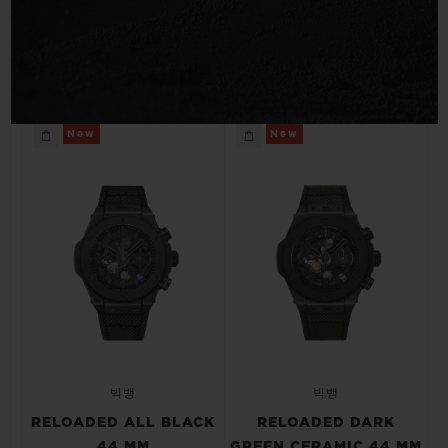
빅뱅
빅뱅
스피릿 오브 빅
썸머 멀티 컬러 세라믹
피치 세라믹
에센셜 토프
온라인 익스클
익스클루시브 서비스
New
New
5+5 워런티
휴블로티스타 및 연장 보증
예상 배송일
무료 배송 & 반품
안전한 결제
빅뱅
빅뱅
RELOADED ALL BLACK
RELOADED DARK
기프트 파우치
44 MM
GREEN CERAMIC 44 MM