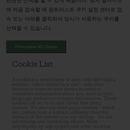
관련한 선택을 할 수 있게 해줍니다. 당사 웹사이트
에 처음 접속할 때 원트러스트 쿠키 설정 센터로 접
속 또는 아래를 클릭하여 당사가 사용하는 쿠키를
선택할 수 있습니다.
Personalise My Choice
Cookie List
A cookie is a small piece of data (text file) that a
website – when visited by a user – asks your
browser to store on your device in order to
remember information about you, such as your
language preference or login information. Those
cookies are set by us and called first-party
cookies. We also use third-party cookies – which
are cookies from a domain different than the
domain of the website you are visiting – for our
advertising and marketing efforts. More
specifically, we use cookies and other tracking