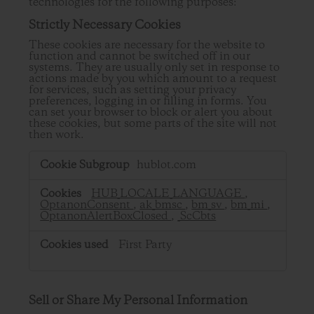
technologies for the following purposes:
Strictly Necessary Cookies
These cookies are necessary for the website to
function and cannot be switched off in our
systems. They are usually only set in response to
actions made by you which amount to a request
for services, such as setting your privacy
preferences, logging in or filling in forms. You
can set your browser to block or alert you about
these cookies, but some parts of the site will not
then work.
Strictly
hublot.com
Necessary
Cookies
HUB_LOCALE_LANGUAGE
,
OptanonConsent
,
ak_bmsc
,
bm_sv
,
bm_mi
,
OptanonAlertBoxClosed
,
_ScCbts
First Party
Sell or Share My Personal Information