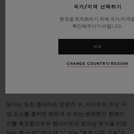
국가/지역 선택하기
를 인식하고 귀하의 방문에 대한 정보(예: 설정 언
어, 글꼴 크기 및 기타 설정)를 기억할 수 있습니다.
환경을 최적화하기 위해 국가/지역
확인해주시기 바랍니다.
대부분의 웹 브라우저는 쿠키를 허용하도록 설정되
어 있습니다. 그렇지만 4.3 조항에서 언급되어 있는
것처럼 귀하는 귀하의 브라우저에서 모든 쿠키를
미국
허용하지 않거나 쿠키가 전송될 때 표시되도록 재
CHANGE COUNTRY/REGION
설정 할 수 있습니다. 그러나 쿠키를 허용하지 않을
경우 웹사이트의 일부가 제대로 작동하지 않을 수
있음에 유의하십시오.
당사는 또한 웹사이트 방문객 수, 사이트의 주요 구
성 요소를 클릭한 방문객 수 또는 방문했던 웹페이
지를 측정함으로써 웹사이트의 효과성 분석을 지원
하는 웹 비콘(“액션 태그” 또는 “투명 GIF 기술”로