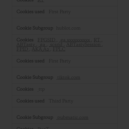
RT
First Party
hublot.com
FPGSID
,
_ga_xxxxxxxxxx
,
RT
,
ABTasty
,
_ga
,
_scsrid
,
ABTastySession
,
FPID
,
AKA_A2
,
FPLC
First Party
tiktok.com
_ttp
Third Party
pubmatic.com