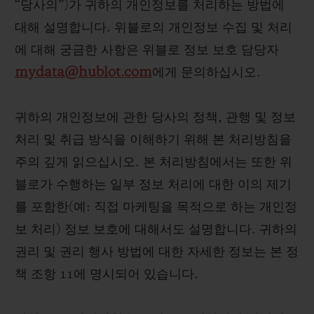
“당사의”)가 귀하의 개인정보를 처리하는 방법에
빅뱅
빅뱅
스피릿 오브 빅
썸머 멀티 컬러 세라믹
피치 세라믹
에센셜 토프
대해 설명합니다. 위블로의 개인정보 수집 및 처리
온라인 익스클
에 대해 궁금한 사항은 위블로 정보 보호 담당자
mydata@hublot.com
에게 문의하십시오.
익스클루시브 서비스
귀하의 개인정보에 관한 당사의 정책, 관행 및 정보
5+5 워런티
처리 및 취급 방식을 이해하기 위해 본 처리방침을
휴블로티스타 및 연장 보증
주의 깊게 읽으십시오. 본 처리방침에서는 또한 위
블로가 수행하는 일부 정보 처리에 대한 이의 제기
예상 배송일
를 포함한(예: 직접 마케팅을 목적으로 하는 개인정
보 처리) 정보 보호에 대해서도 설명합니다. 귀하의
무료 배송 & 반품
권리 및 권리 행사 방법에 대한 자세한 정보는 본 정
안전한 결제
책 조항 11에 명시되어 있습니다.
기프트 파우치