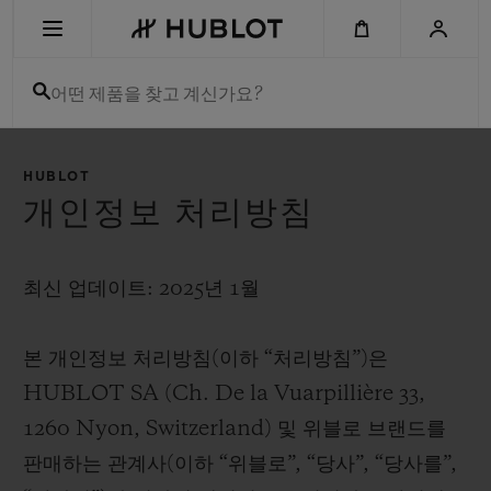
Skip
to
main
content
어떤 제품을 찾고 계신가요?
최근 검색
HUBLOT
최근 검색이 없습니다
개인정보 처리방침
신제품
최신 업데이트: 2025년 1월
본 개인정보 처리방침(이하 “처리방침”)은
HUBLOT SA (Ch. De la Vuarpillière 33,
1260 Nyon, Switzerland) 및 위블로 브랜드를
판매하는 관계사(이하 “위블로”, “당사”, “당사를”,