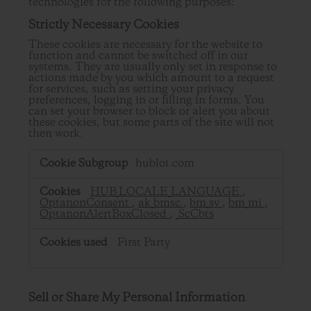
technologies for the following purposes:
Strictly Necessary Cookies
These cookies are necessary for the website to
function and cannot be switched off in our
systems. They are usually only set in response to
actions made by you which amount to a request
for services, such as setting your privacy
preferences, logging in or filling in forms. You
can set your browser to block or alert you about
these cookies, but some parts of the site will not
then work.
Strictly
hublot.com
Necessary
Cookies
HUB_LOCALE_LANGUAGE
,
OptanonConsent
,
ak_bmsc
,
bm_sv
,
bm_mi
,
OptanonAlertBoxClosed
,
_ScCbts
First Party
Sell or Share My Personal Information