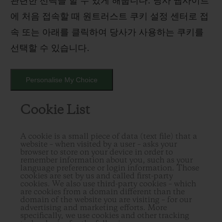
관련한 선택을 할 수 있게 해줍니다. 당사 웹사이트
에 처음 접속할 때 원트러스트 쿠키 설정 센터로 접
속 또는 아래를 클릭하여 당사가 사용하는 쿠키를
선택할 수 있습니다.
Personalise My Choice
Cookie List
A cookie is a small piece of data (text file) that a
website – when visited by a user – asks your
browser to store on your device in order to
remember information about you, such as your
language preference or login information. Those
cookies are set by us and called first-party
cookies. We also use third-party cookies – which
are cookies from a domain different than the
domain of the website you are visiting – for our
advertising and marketing efforts. More
specifically, we use cookies and other tracking