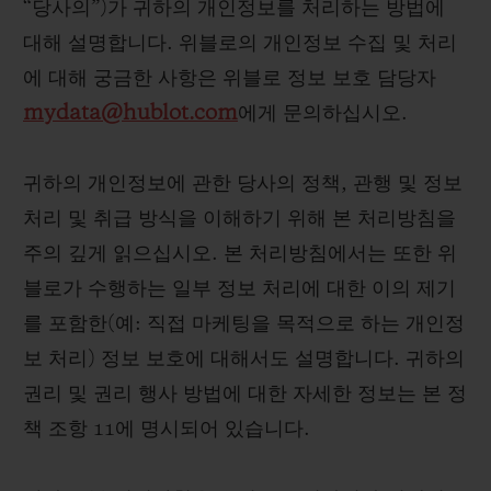
“당사의”)가 귀하의 개인정보를 처리하는 방법에
빅뱅
빅뱅
스피릿 오브 빅
썸머 멀티 컬러 세라믹
피치 세라믹
에센셜 토프
대해 설명합니다. 위블로의 개인정보 수집 및 처리
온라인 익스클
에 대해 궁금한 사항은 위블로 정보 보호 담당자
mydata@hublot.com
에게 문의하십시오.
익스클루시브 서비스
귀하의 개인정보에 관한 당사의 정책, 관행 및 정보
5+5 워런티
처리 및 취급 방식을 이해하기 위해 본 처리방침을
휴블로티스타 및 연장 보증
주의 깊게 읽으십시오. 본 처리방침에서는 또한 위
블로가 수행하는 일부 정보 처리에 대한 이의 제기
예상 배송일
를 포함한(예: 직접 마케팅을 목적으로 하는 개인정
보 처리) 정보 보호에 대해서도 설명합니다. 귀하의
무료 배송 & 반품
권리 및 권리 행사 방법에 대한 자세한 정보는 본 정
안전한 결제
책 조항 11에 명시되어 있습니다.
기프트 파우치