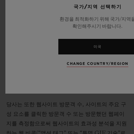
국가/지역 선택하기
를 인식하고 귀하의 방문에 대한 정보(예: 설정 언
어, 글꼴 크기 및 기타 설정)를 기억할 수 있습니다.
환경을 최적화하기 위해 국가/지역
확인해주시기 바랍니다.
대부분의 웹 브라우저는 쿠키를 허용하도록 설정되
어 있습니다. 그렇지만 4.3 조항에서 언급되어 있는
것처럼 귀하는 귀하의 브라우저에서 모든 쿠키를
미국
허용하지 않거나 쿠키가 전송될 때 표시되도록 재
CHANGE COUNTRY/REGION
설정 할 수 있습니다. 그러나 쿠키를 허용하지 않을
경우 웹사이트의 일부가 제대로 작동하지 않을 수
있음에 유의하십시오.
당사는 또한 웹사이트 방문객 수, 사이트의 주요 구
성 요소를 클릭한 방문객 수 또는 방문했던 웹페이
지를 측정함으로써 웹사이트의 효과성 분석을 지원
하는 웹 비콘(“액션 태그” 또는 “투명 GIF 기술”로