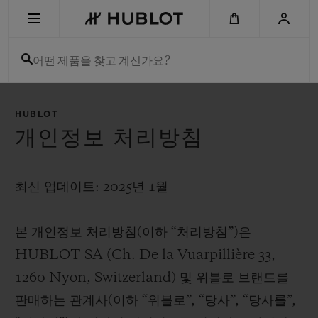
Skip
to
main
content
어떤 제품을 찾고 계신가요?
최근 검색
HUBLOT
최근 검색이 없습니다
개인정보 처리방침
신제품
최신 업데이트: 2025년 1월
본 개인정보 처리방침(이하 “처리방침”)은
HUBLOT SA (Ch. De la Vuarpillière 33,
1260 Nyon, Switzerland) 및 위블로 브랜드를
판매하는 관계사(이하 “위블로”, “당사”, “당사를”,