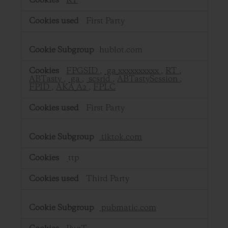
RT
First Party
hublot.com
FPGSID
,
_ga_xxxxxxxxxx
,
RT
,
ABTasty
,
_ga
,
_scsrid
,
ABTastySession
,
FPID
,
AKA_A2
,
FPLC
First Party
tiktok.com
_ttp
Third Party
pubmatic.com